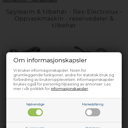
Rex-Electrolux - Oppvaskmaskin
Spylearm & tilbehør - Rex-Electrolux -
Oppvaskmaskin - reservedeler &
tilbehør
Om informasjonskapsler
Vi bruker informasjonskapsler. Noen for
grunnleggende funksjoner, andre for statistisk bruk og
forbedring av brukeropplevelsen. Informasjonskapsler
brukes også for personlig tilpasning av annonser. Les
Tilbehør til spylearme
Vaskearm - Rex-
mer i vår politikk for
informasjonskapsler
.
- Rex-Electrolux -
Electrolux -
Oppvaskmaskin
Oppvaskmaskin
Nødvendige
Markedsføring
Nettoparts har
spylearm & tilbehør og andre reservedeler