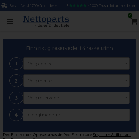
Bestill før kl. 17.00 så sender vi i dag*
>2.000 Trustpilot anmeldelser
0
Finn riktig reservedel i 4 raske trinn
1
Velg apparat
2
Velg merke
3
Velg reservedel
4
»
»
Rex-Electrolux
Oppvaskmaskin Rex-Electrolux
Spylearm & tilbehør -