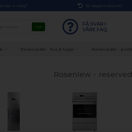
 sender vi i dag*
30 dagers returrett
FÅ SVAR I
VÅRE FAQ
kk
Reservedel - hus & hage
Reservedel - prof
Rosenlew - reserved