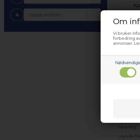
Kj
4
Om inf
Vi bruker inf
forbedring av
annonser. Les
Nødvendig
Reserved
apparater,
levering.
Hvis du ha