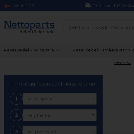
Siden 2013
Bestill før kl. 17.00 så
Reservedel - hvitevare
Reservedel - småelektroni
Rosenlew
Finn riktig reservedel i 4 raske trinn
1
Velg apparat
2
Velg merke
3
Velg reservedel