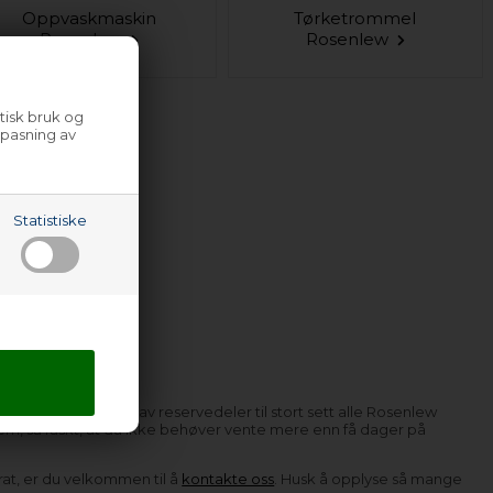
Oppvaskmaskin
Tørketrommel
Rosenlew
Rosenlew
tisk bruk og
lpasning av
Statistiske
i har et stort lager av reservedeler til stort sett alle Rosenlew
 hjem, så raskt, at du ikke behøver vente mere enn få dager på
arat, er du velkommen til å
kontakte oss
. Husk å opplyse så mange