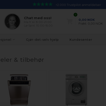
>2.000 Trustpilot anmeldelser
0
Chat med oss!
0,00
NOK
Ma-fr kl. 8.00-21.00
Frakt:
0,00 NOK
Lø-Sø kl. 10.00-15.00
esjonel
Gjør-det-selv hjelp
Kundesenter
eler & tilbehør