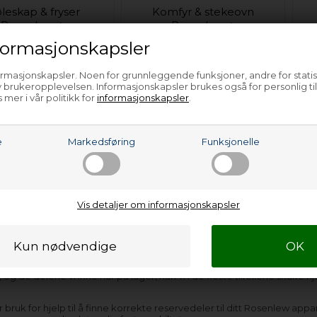
øleskap & fryser
Komfyr & stekeovn
Rosenlew
Rosenlew
ormasjonskapsler
ormasjonskapsler. Noen for grunnleggende funksjoner, andre for statis
 brukeropplevelsen. Informasjonskapsler brukes også for personlig ti
 mer i vår politikk for
informasjonskapsler
.
e
Markedsføring
Funksjonelle
Vaskemaskin
Rosenlew
Vifte Rosenlew
Vis detaljer om informasjonskapsler
eler og tilbehør til Rosenlew
hvitevarer finner du hos Nettoparts. V
 og de delene vi ikke har på lager, kan vi i de fleste tilfellene skaffe
r bruk for hjelp til å finne korrekte reservedeler til ditt Rosenlew app