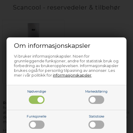
Scancool - reservedeler & tilbehør
Om informasjonskapsler
Vi bruker informasjonskapsler. Noen for
grunnleggende funksjoner, andre for statistisk bruk og
forbedring av brukeropplevelsen. Informasjonskapsler
Kjøleskap & fryser
brukes også for personlig tilpasning av annonser. Les
Scancool
mer i vår politikk for
informasjonskapsler
.
Nødvendige
Markedsføring
Reservedeler og tilbehør til Scancool
hvitevarer finner du
hos Nettoparts. Vi har et stort lager av reservedeler til stort sett
alle Scancool apparater, og de delene vi ikke har på lager, kan vi i
de fleste tilfellene skaffe hjem, så raskt, at du ikke behøver vente
Funksjonelle
Statistiske
mere enn få dager på levering.
Hvis du har bruk for hjelp til å finne korrekte reservedeler til ditt