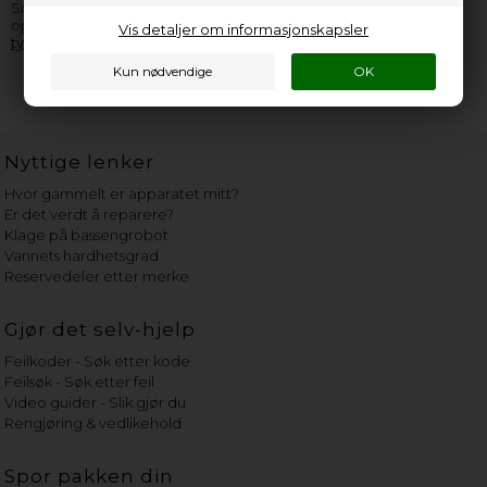
Scancool apparat, er du velkommen til å
kontakte oss
. Husk å
opplyse så mange informasjoner som overhodet mulig fra
Vis detaljer om informasjonskapsler
typeskiltet
.
Nyttige lenker
Hvor gammelt er apparatet mitt?
Er det verdt å reparere?
Klage på bassengrobot
Vannets hardhetsgrad
Reservedeler etter merke
Gjør det selv-hjelp
Feilkoder - Søk etter kode
Feilsøk - Søk etter feil
Video guider - Slik gjør du
Rengjøring & vedlikehold
Spor pakken din