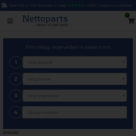
Bestill før kl. 17.00 så sender vi i dag*
>2.000 Trustpilot anmeldelser
0
Finn riktig reservedel i 4 raske trinn
1
Velg apparat
2
Velg merke
3
Velg reservedel
4
Scancool