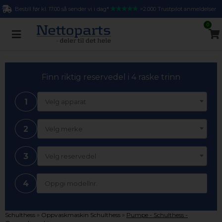
Bestill før kl. 17.00 så sender vi i dag*
>2.000 Trustpilot anmeldelser
0
Finn riktig reservedel i 4 raske trinn
1
Velg apparat
2
Velg merke
3
Velg reservedel
4
»
»
Schulthess
Oppvaskmaskin Schulthess
Pumpe - Schulthess -