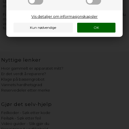
Uansett hvilken Schulthess oppvaskmaskin reservedel du
mangler, så er vi de rette å finne delen hos.
Finner du ikke den Schulthess oppvaskmaskin reservedel, som du
Vis detaljer om informasjonskapsler
mangler, så kan du
kontakte oss
– vi sitter klar til å hjelpe og
veilede deg! Husk å opplyse så mange informasjoner som mulig
fra Schulthess
oppvaskmaskin typeskiltet
.
Nyttige lenker
Hvor gammelt er apparatet mitt?
Er det verdt å reparere?
Klage på bassengrobot
Vannets hardhetsgrad
Reservedeler etter merke
Gjør det selv-hjelp
Feilkoder - Søk etter kode
Feilsøk - Søk etter feil
Video guider - Slik gjør du