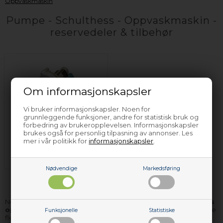
Oppvaskmaskin
Pumpe - Schulthess - Oppvaskmaskin -
reservedeler & tilbehør
Om informasjonskapsler
Vi bruker informasjonskapsler. Noen for
grunnleggende funksjoner, andre for statistisk bruk og
forbedring av brukeropplevelsen. Informasjonskapsler
Tømmepumpe -
brukes også for personlig tilpasning av annonser. Les
mer i vår politikk for
informasjonskapsler
.
Schulthess -
Oppvaskmaskin
Nødvendige
Markedsføring
Nettoparts har
pumpe og andre reservedeler til Schulthess
oppvaskmaskin
. De delene vi ikke har på lager, kan vi i langt de
Funksjonelle
Statistiske
fleste tilfeller skaffe og levere pumpe til deg i løpet av få dager.