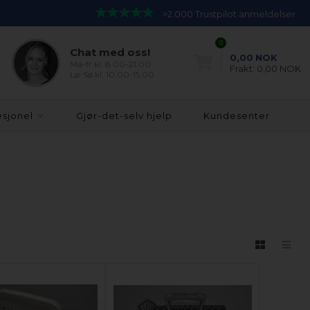
>2.000 Trustpilot anmeldelser
0
Chat med oss!
0,00
NOK
Ma-fr kl. 8.00-21.00
Frakt:
0,00 NOK
Lø-Sø kl. 10.00-15.00
esjonel
Gjør-det-selv hjelp
Kundesenter