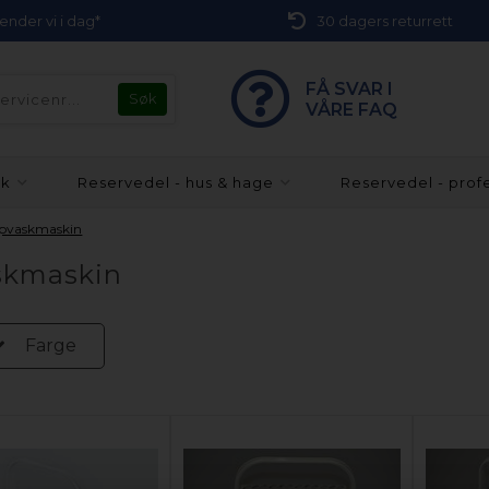
 sender vi i dag*
30 dagers returrett
FÅ SVAR I
VÅRE FAQ
kk
Reservedel - hus & hage
Reservedel - prof
Oppvaskmaskin
askmaskin
Farge