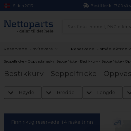
Siden 2013
Bestill før kl. 17.00 så
Reservedel - hvitevare
Reservedel - småelektroni
»
»
Seppelfricke
Oppvaskmaskin Seppelfricke
Bestikkurv - Seppelfricke - 
Bestikkurv - Seppelfricke - Oppv
Høyde
Bredde
Lengde
Finn riktig reservedel i 4 raske trinn