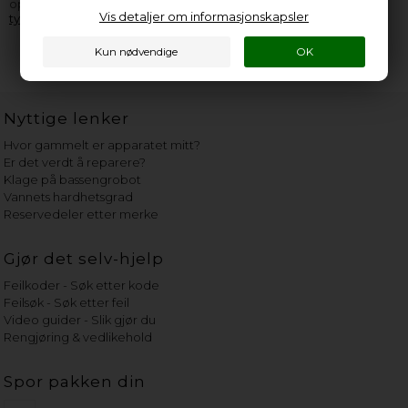
opplyse så mange informasjoner som overhodet mulig fra
Vis detaljer om informasjonskapsler
typeskiltet
.
Nyttige lenker
Hvor gammelt er apparatet mitt?
Er det verdt å reparere?
Klage på bassengrobot
Vannets hardhetsgrad
Reservedeler etter merke
Gjør det selv-hjelp
Feilkoder - Søk etter kode
Feilsøk - Søk etter feil
Video guider - Slik gjør du
Rengjøring & vedlikehold
Spor pakken din