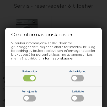
Servis - reservedeler & tilbehør
Om informasjonskapsler
Vi bruker informasjonskapsler. Noen for
grunnleggende funksjoner, andre for statistisk bruk og
forbedring av brukeropplevelsen. Informasjonskapsler
Vaskemaskin Servis
brukes også for personlig tilpasning av annonser. Les
mer i vår politikk for
informasjonskapsler
.
Nødvendige
Markedsføring
Reservedeler og tilbehør til Servis
hvitevarer finner du hos
Nettoparts. Vi har et stort lager av reservedeler til stort sett alle
Servis apparater, og de delene vi ikke har på lager, kan vi i de
fleste tilfellene skaffe hjem, så raskt, at du ikke behøver vente
Funksjonelle
Statistiske
mere enn få dager på levering.
Hvis du har bruk for hjelp til å finne korrekte reservedeler til ditt
Servis apparat, er du velkommen til å
kontakte oss
. Husk å