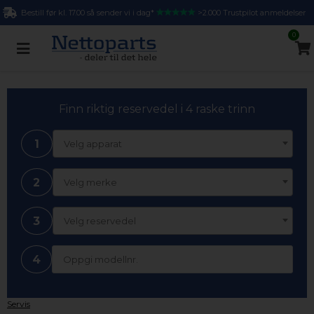
Bestill før kl. 17.00 så sender vi i dag*
>2.000 Trustpilot anmeldelser
0
Finn riktig reservedel i 4 raske trinn
1
Velg apparat
2
Velg merke
3
Velg reservedel
4
Servis