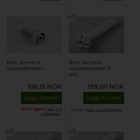
Bein, Siemens
Bein, Siemens
oppvaskmaskin
oppvaskmaskin (1
stk)
106,15
NOK
199,00
NOK
Legg i kurven
Legg i kurven
Kun 1 igjen!
(
Lev. 2-4
På lager (
Lev. 2-4 virkedager
).
virkedager
).