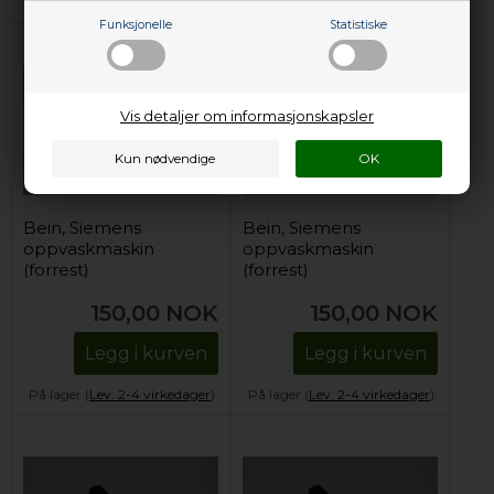
På lager (
Lev. 2-4 virkedager
).
På lager (
Lev. 2-4 virkedager
).
Funksjonelle
Statistiske
Vis detaljer om informasjonskapsler
Bein, Siemens
Bein, Siemens
oppvaskmaskin
oppvaskmaskin
(forrest)
(forrest)
150,00
NOK
150,00
NOK
Legg i kurven
Legg i kurven
På lager (
Lev. 2-4 virkedager
).
På lager (
Lev. 2-4 virkedager
).