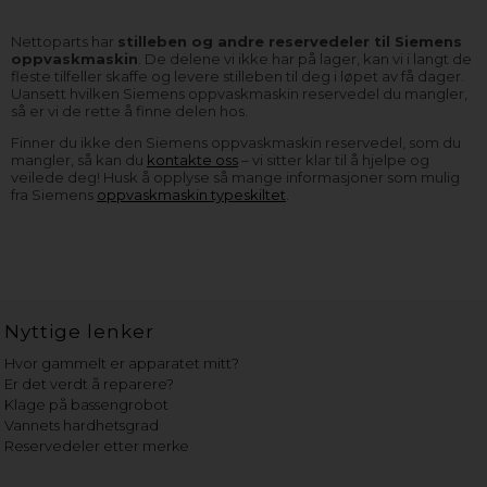
Nettoparts har
stilleben og andre reservedeler til Siemens
oppvaskmaskin
. De delene vi ikke har på lager, kan vi i langt de
fleste tilfeller skaffe og levere stilleben til deg i løpet av få dager.
Uansett hvilken Siemens oppvaskmaskin reservedel du mangler,
så er vi de rette å finne delen hos.
Finner du ikke den Siemens oppvaskmaskin reservedel, som du
mangler, så kan du
kontakte oss
– vi sitter klar til å hjelpe og
veilede deg! Husk å opplyse så mange informasjoner som mulig
fra Siemens
oppvaskmaskin typeskiltet
.
Nyttige lenker
Hvor gammelt er apparatet mitt?
Er det verdt å reparere?
Klage på bassengrobot
Vannets hardhetsgrad
Reservedeler etter merke