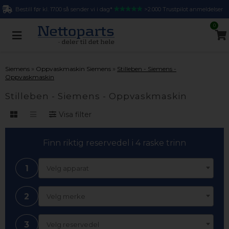
Bestill før kl. 17.00 så sender vi i dag*
>2.000 Trustpilot anmeldelser
0
»
»
Siemens
Oppvaskmaskin Siemens
Stilleben - Siemens -
Oppvaskmaskin
Stilleben - Siemens - Oppvaskmaskin
Visa filter
Finn riktig reservedel i 4 raske trinn
1
Velg apparat
2
Velg merke
3
Velg reservedel