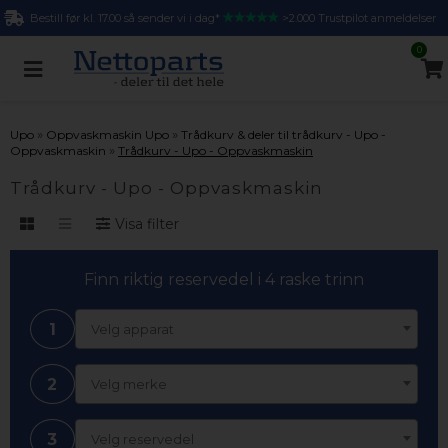
Bestill før kl. 17.00 så sender vi i dag*
>2.000 Trustpilot anmeldelser
0
»
»
Upo
Oppvaskmaskin Upo
Trådkurv & deler til trådkurv - Upo -
»
Oppvaskmaskin
Trådkurv - Upo - Oppvaskmaskin
Trådkurv - Upo - Oppvaskmaskin
Visa filter
Finn riktig reservedel i 4 raske trinn
1
Velg apparat
2
Velg merke
3
Velg reservedel