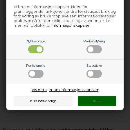
virkedager
).
virkedager
).
Vi bruker informasjonskapsler. Noen for
grunnleggende funksjoner, andre for statistisk bruk og
forbedring av brukeropplevelsen. Informasjonskapsler
brukes også for personlig tilpasning av annonser. Les
mer i vår politikk for
informasjonskapsler
.
Nødvendige
Markedsføring
Øvre trådkurv, Upo
Øvre trådkurv, Upo
oppvaskmaskin
oppvaskmaskin
Funksjonelle
Statistiske
2.389,00
NOK
2.729,00
NOK
Vis detaljer om informasjonskapsler
Legg i kurven
Legg i kurven
Forhåndsbestill
Forhåndsbestill
(Lev. 4-6 virkedager.
Les her
)
(Lev. 4-6 virkedager.
Les her
)
Nettoparts har
trådkurv og andre reservedeler til Upo