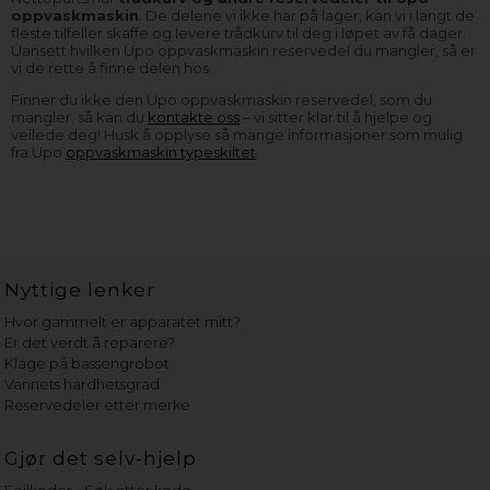
oppvaskmaskin
. De delene vi ikke har på lager, kan vi i langt de
fleste tilfeller skaffe og levere trådkurv til deg i løpet av få dager.
Uansett hvilken Upo oppvaskmaskin reservedel du mangler, så er
vi de rette å finne delen hos.
Finner du ikke den Upo oppvaskmaskin reservedel, som du
mangler, så kan du
kontakte oss
– vi sitter klar til å hjelpe og
veilede deg! Husk å opplyse så mange informasjoner som mulig
fra Upo
oppvaskmaskin typeskiltet
.
Nyttige lenker
Hvor gammelt er apparatet mitt?
Er det verdt å reparere?
Klage på bassengrobot
Vannets hardhetsgrad
Reservedeler etter merke
Gjør det selv-hjelp