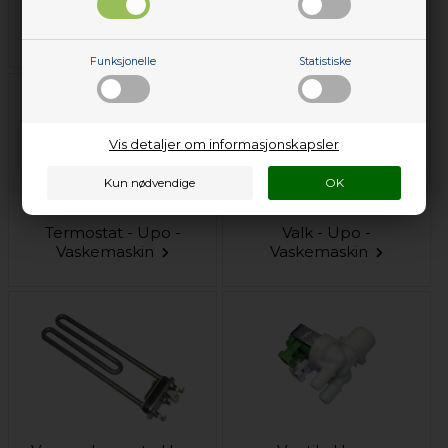
Styring - Upo -
Støtdemper - Upo -
Vaskemaskin
Vaskemaskin
Funksjonelle
Statistiske
Vis detaljer om informasjonskapsler
Termostat - Upo -
Valk - Upo -
Vaskemaskin
Vaskemaskin