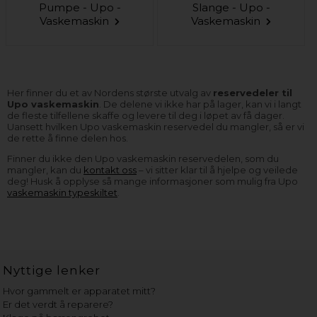
Pumpe - Upo -
Slange - Upo -
Vaskemaskin
Vaskemaskin
Her finner du et av Nordens største utvalg av
reservedeler til
Upo vaskemaskin
. De delene vi ikke har på lager, kan vi i langt
de fleste tilfellene skaffe og levere til deg i løpet av få dager.
Uansett hvilken Upo vaskemaskin reservedel du mangler, så er vi
de rette å finne delen hos.
Finner du ikke den Upo vaskemaskin reservedelen, som du
mangler, kan du
kontakt oss
– vi sitter klar til å hjelpe og veilede
deg! Husk å opplyse så mange informasjoner som mulig fra Upo
vaskemaskin typeskiltet
.
Nyttige lenker
Hvor gammelt er apparatet mitt?
Er det verdt å reparere?