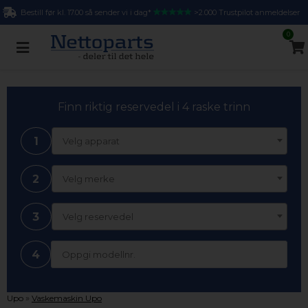
Bestill før kl. 17.00 så sender vi i dag*
>2.000 Trustpilot anmeldelser
0
Finn riktig reservedel i 4 raske trinn
1
Velg apparat
2
Velg merke
3
Velg reservedel
4
»
Upo
Vaskemaskin Upo