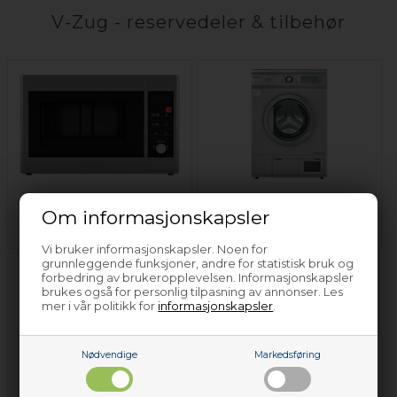
V-Zug - reservedeler & tilbehør
Mikrobølgeovn V-
Tørketrommel V-
Om informasjonskapsler
Zug
Zug
Vi bruker informasjonskapsler. Noen for
grunnleggende funksjoner, andre for statistisk bruk og
forbedring av brukeropplevelsen. Informasjonskapsler
brukes også for personlig tilpasning av annonser. Les
mer i vår politikk for
informasjonskapsler
.
Nødvendige
Markedsføring
Vaskemaskin V-Zug