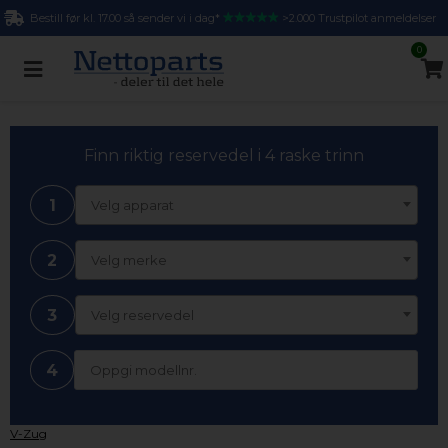
Bestill før kl. 17.00 så sender vi i dag*
>2.000 Trustpilot anmeldelser
0
Finn riktig reservedel i 4 raske trinn
1
Velg apparat
2
Velg merke
3
Velg reservedel
4
V-Zug