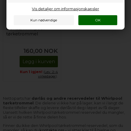
Vis detaljer om informasjonskapsler
Dørlås, Whirlpool
tørketrommel
160,00
NOK
Legg i kurven
Kun 1 igjen!
(
Lev. 2-4
virkedager
).
Nettoparts har
dørlås og andre reservedeler til Whirlpool
tørketrommel
. De delene vi ikke har på lager, kan vi i langt de
fleste tilfeller skaffe og levere dørlås til deg i løpet av få dager.
Uansett hvilken Whirlpool tørketrommel reservedel du mangler,
så er vi de rette å finne delen hos.
Finner du ikke den Whirlpool tørketrommel reservedel, som du
mangler, så kan du
kontakte oss
– vi sitter klar til å hjelpe og