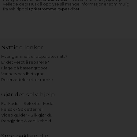
veilede deg! Husk å opplyse så mange informasjoner som mulig
fra Whirlpool
tørketrommel typeskiltet
.
Nyttige lenker
Hvor gammelt er apparatet mitt?
Er det verdt å reparere?
Klage på bassengrobot
Vannets hardhetsgrad
Reservedeler etter merke
Gjør det selv-hjelp
Feilkoder - Søk etter kode
Feilsøk - Søk etter feil
Video guider - Slik gjør du
Rengjøring & vedlikehold
Spor pakken din