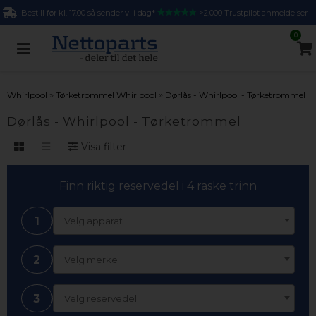
Bestill før kl. 17.00 så sender vi i dag*
>2.000 Trustpilot anmeldelser
0
»
»
Whirlpool
Tørketrommel Whirlpool
Dørlås - Whirlpool - Tørketrommel
Dørlås - Whirlpool - Tørketrommel
Visa filter
Finn riktig reservedel i 4 raske trinn
1
Velg apparat
2
Velg merke
3
Velg reservedel