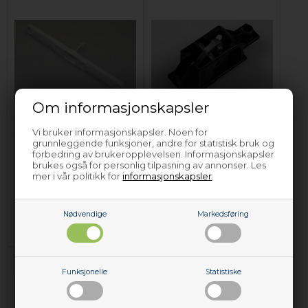
Om informasjonskapsler
Dørlås, Whirlpool
Dørlås, Whirlpool
Vi bruker informasjonskapsler. Noen for
tørketrommel
tørketrommel
grunnleggende funksjoner, andre for statistisk bruk og
forbedring av brukeropplevelsen. Informasjonskapsler
brukes også for personlig tilpasning av annonser. Les
235,00
NOK
160,00
NOK
mer i vår politikk for
informasjonskapsler
.
Legg i kurven
Legg i kurven
Nødvendige
Markedsføring
Kun 1 igjen!
(
Lev. 2-4
På lager (
Lev. 2-4 virkedager
).
virkedager
).
Funksjonelle
Statistiske