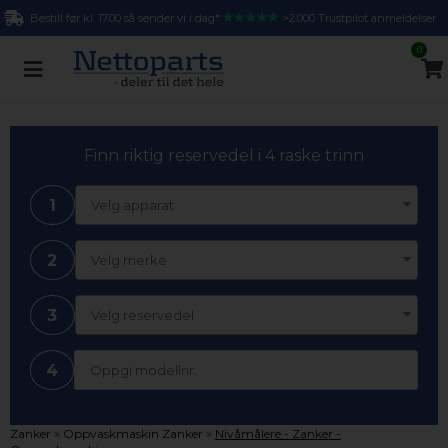
Bestill før kl. 17.00 så sender vi i dag*
>2.000 Trustpilot anmeldelser
0
Finn riktig reservedel i 4 raske trinn
1
Velg apparat
2
Velg merke
3
Velg reservedel
4
»
»
Zanker
Oppvaskmaskin Zanker
Nivåmålere - Zanker -