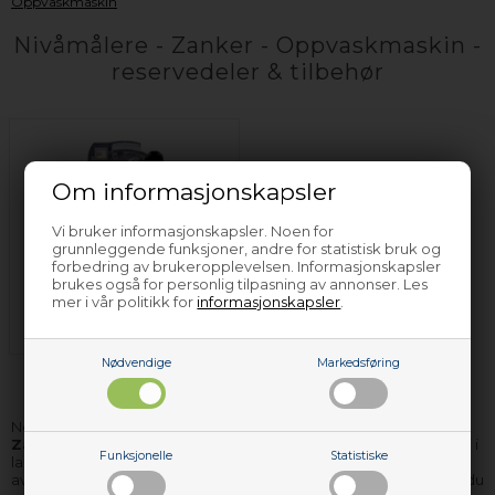
Oppvaskmaskin
Nivåmålere - Zanker - Oppvaskmaskin -
reservedeler & tilbehør
Om informasjonskapsler
Vi bruker informasjonskapsler. Noen for
grunnleggende funksjoner, andre for statistisk bruk og
forbedring av brukeropplevelsen. Informasjonskapsler
brukes også for personlig tilpasning av annonser. Les
Nivåkontroll - Zanker
mer i vår politikk for
informasjonskapsler
.
- Oppvaskmaskin
Nødvendige
Markedsføring
Nettoparts har
nivåkontroll og andre reservedeler til
Zanker oppvaskmaskin
. De delene vi ikke har på lager, kan vi i
Funksjonelle
Statistiske
langt de fleste tilfeller skaffe og levere nivåkontroll til deg i løpet
av få dager. Uansett hvilken Zanker oppvaskmaskin reservedel du