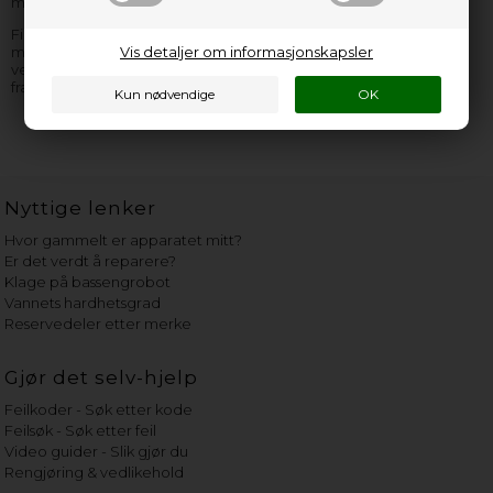
mangler, så er vi de rette å finne delen hos.
Finner du ikke den Zanker oppvaskmaskin reservedel, som du
mangler, så kan du
Vis detaljer om informasjonskapsler
kontakte oss
– vi sitter klar til å hjelpe og
veilede deg! Husk å opplyse så mange informasjoner som mulig
fra Zanker
oppvaskmaskin typeskiltet
.
Nyttige lenker
Hvor gammelt er apparatet mitt?
Er det verdt å reparere?
Klage på bassengrobot
Vannets hardhetsgrad
Reservedeler etter merke
Gjør det selv-hjelp
Feilkoder - Søk etter kode
Feilsøk - Søk etter feil
Video guider - Slik gjør du
Rengjøring & vedlikehold