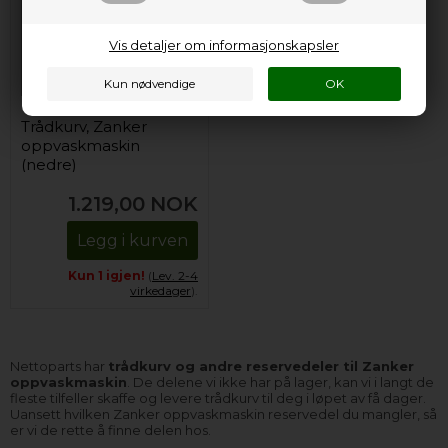
Vis detaljer om informasjonskapsler
Trådkurv, Zanker
oppvaskmaskin
(nedre)
1.219,00
NOK
Legg i kurven
Kun 1 igjen!
(
Lev. 2-4
virkedager
).
Nettoparts har
trådkurv og andre reservedeler til Zanker
oppvaskmaskin
. De delene vi ikke har på lager, kan vi i langt de
fleste tilfeller skaffe og levere trådkurv til deg i løpet av få dager.
Uansett hvilken Zanker oppvaskmaskin reservedel du mangler, så
er vi de rette å finne delen hos.