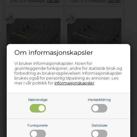
(Lev. 4-6 virkedager.
Les her
)
(Lev. 4-6 virkedager.
Les her
)
Om informasjonskapsler
Trådkurv, Zanker
Trådkurv, Zanker
Vi bruker informasjonskapsler. Noen for
grunnleggende funksjoner, andre for statistisk bruk og
oppvaskmaskin
oppvaskmaskin
forbedring av brukeropplevelsen. Informasjonskapsler
(nedre)
(nedre)
brukes også for personlig tilpasning av annonser. Les
mer i vår politikk for
informasjonskapsler
.
1.260,00
NOK
1.020,00
NOK
Legg i kurven
Legg i kurven
Nødvendige
Markedsføring
Forhåndsbestill
Forhåndsbestill
(Lev. 4-6 virkedager.
Les her
)
(Lev. 4-6 virkedager.
Les her
)
Funksjonelle
Statistiske