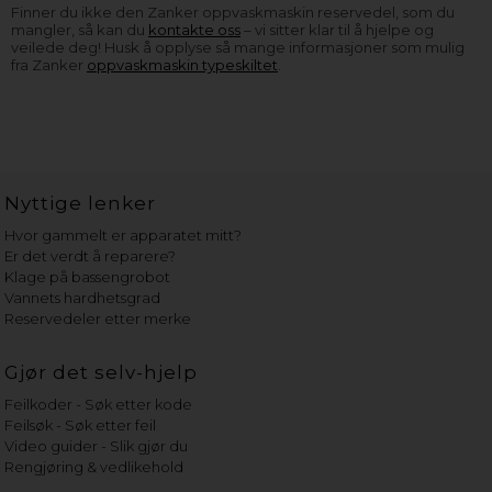
Finner du ikke den Zanker oppvaskmaskin reservedel, som du
mangler, så kan du
kontakte oss
– vi sitter klar til å hjelpe og
veilede deg! Husk å opplyse så mange informasjoner som mulig
fra Zanker
oppvaskmaskin typeskiltet
.
Nyttige lenker
Hvor gammelt er apparatet mitt?
Er det verdt å reparere?
Klage på bassengrobot
Vannets hardhetsgrad
Reservedeler etter merke
Gjør det selv-hjelp
Feilkoder - Søk etter kode
Feilsøk - Søk etter feil
Video guider - Slik gjør du
Rengjøring & vedlikehold