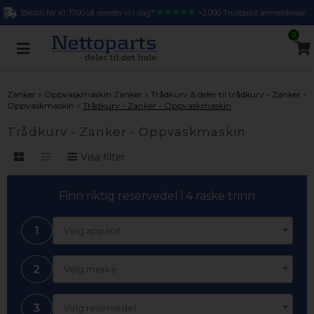
Bestill før kl. 17.00 så sender vi i dag*
>2.000 Trustpilot anmeldelser
0
»
»
Zanker
Oppvaskmaskin Zanker
Trådkurv & deler til trådkurv - Zanker -
»
Oppvaskmaskin
Trådkurv - Zanker - Oppvaskmaskin
Trådkurv - Zanker - Oppvaskmaskin
Visa filter
Finn riktig reservedel i 4 raske trinn
1
Velg apparat
2
Velg merke
3
Velg reservedel