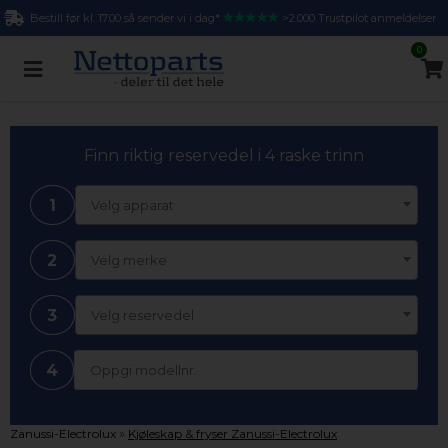
Bestill før kl. 17.00 så sender vi i dag*
>2.000 Trustpilot anmeldelser
0
Finn riktig reservedel i 4 raske trinn
1
Velg apparat
2
Velg merke
3
Velg reservedel
4
»
Zanussi-Electrolux
Kjøleskap & fryser Zanussi-Electrolux