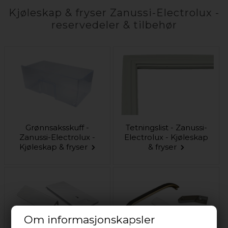
Kjøleskap & fryser Zanussi-Electrolux -
reservedeler & tilbehør
Grønnsaksskuff -
Tetningslist - Zanussi-
Zanussi-Electrolux -
Electrolux - Kjøleskap
Kjøleskap & fryser
& fryser
Om informasjonskapsler