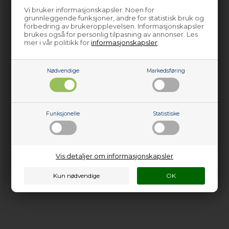
Vi bruker informasjonskapsler. Noen for
grunnleggende funksjoner, andre for statistisk bruk og
Dør til fryseboks &
Grep til kjøleskap &
forbedring av brukeropplevelsen. Informasjonskapsler
tilbehør - Zanussi-
tilbehør - Zanussi-
brukes også for personlig tilpasning av annonser. Les
Electrolux - Kjøleskap
Electrolux - Kjøleskap
mer i vår politikk for
informasjonskapsler
.
& fryser
& fryser
Nødvendige
Markedsføring
Funksjonelle
Statistiske
Kjøleskapshylle &
Vis detaljer om informasjonskapsler
tilbehør - Zanussi-
Termostat - Zanussi-
Electrolux - Kjøleskap
Electrolux - Kjøleskap
& fryser
& fryser