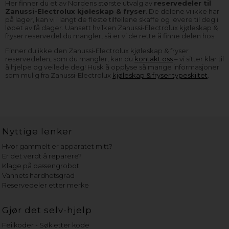
Her finner du et av Nordens største utvalg av
reservedeler til
Zanussi-Electrolux kjøleskap & fryser
. De delene vi ikke har
på lager, kan vi i langt de fleste tilfellene skaffe og levere til deg i
løpet av få dager. Uansett hvilken Zanussi-Electrolux kjøleskap &
fryser reservedel du mangler, så er vi de rette å finne delen hos.
Finner du ikke den Zanussi-Electrolux kjøleskap & fryser
reservedelen, som du mangler, kan du
kontakt oss
– vi sitter klar til
å hjelpe og veilede deg! Husk å opplyse så mange informasjoner
som mulig fra Zanussi-Electrolux
kjøleskap & fryser typeskiltet
.
Nyttige lenker
Hvor gammelt er apparatet mitt?
Er det verdt å reparere?
Klage på bassengrobot
Vannets hardhetsgrad
Reservedeler etter merke
Gjør det selv-hjelp
Feilkoder - Søk etter kode