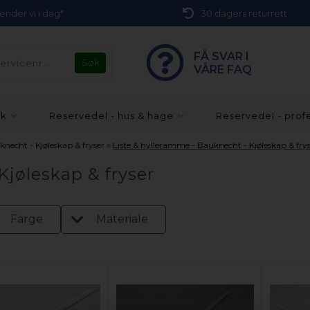
 sender vi i dag*
30 dagers returrett
FÅ SVAR I
VÅRE FAQ
kk
Reservedel - hus & hage
Reservedel - prof
»
knecht - Kjøleskap & fryser
Liste & hylleramme - Bauknecht - Kjøleskap & fry
Kjøleskap & fryser
Farge
Materiale