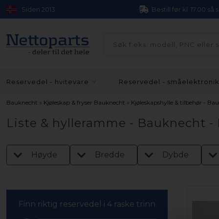
Siden 2013
Bestill før kl. 17.00 så
Reservedel - hvitevare
Reservedel - småelektroni
»
»
Bauknecht
Kjøleskap & fryser Bauknecht
Kjøleskapshylle & tilbehør - Bau
Liste & hylleramme - Bauknecht - 
Høyde
Bredde
Dybde
Finn riktig reservedel i 4 raske trinn