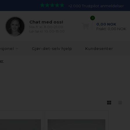
>2.000 Trustpilot anmeldelser
0
Chat med oss!
0,00
NOK
Ma-fr kl. 8.00-21.00
Frakt:
0,00 NOK
Lø-Sø kl. 10.00-15.00
esjonel
Gjør-det-selv hjelp
Kundesenter
ser