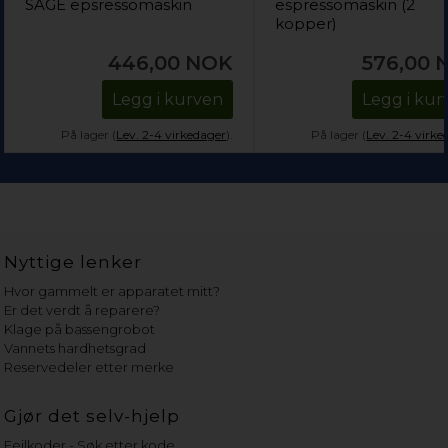
SAGE epsressomaskin
espressomaskin (2
kopper)
446,00
NOK
576,00
Legg i kurven
Legg i kur
På lager (
Lev. 2-4 virkedager
).
På lager (
Lev. 2-4 virke
Nyttige lenker
Hvor gammelt er apparatet mitt?
Er det verdt å reparere?
Klage på bassengrobot
Vannets hardhetsgrad
Reservedeler etter merke
Gjør det selv-hjelp
Feilkoder - Søk etter kode