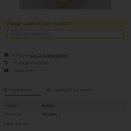
Passar varan till din modell?
På lager (
Lev. 2-4 virkedager
).
30 dagers returrett
Siden 2013
Produktinfo
Spørsmål om varen?
Høyde
6 mm
Diameter
30 mm
Filter til kvern.