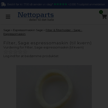
Bestill før kl. 17.00 så sender vi i dag*
>2.000 Trustpilot anmeldelser
0
»
»
Sage
Espressomaskin Sage
Filter & filterholder - Sage -
Espressomaskin
Filter, Sage espressomaskin (til kvern)
Vurdering for
Filter, Sage espressomaskin (til kvern)
Log ind for at bedømme produktet