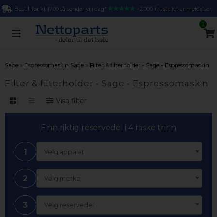
Bestill før kl. 17.00 så sender vi i dag*
>2.000 Trustpilot anmeldelser
0
»
»
Sage
Espressomaskin Sage
Filter & filterholder - Sage - Espressomaskin
Filter & filterholder - Sage - Espressomaskin
Visa filter
Finn riktig reservedel i 4 raske trinn
1
Velg apparat
2
Velg merke
3
Velg reservedel