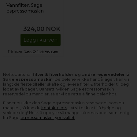
Vannfilter, Sage
espressomaskin
324,00
NOK
Legg i kurven
På lager (
Lev. 2-4 virkedager
).
Nettoparts har
filter & fiterholder og andre reservedeler til
Sage espressomaskin
. De delene vi ikke har på lager, kan vi i
langt de fleste tilfeller skaffe og levere filter & fiterholder til deg i
løpet av få dager. Uansett hvilken Sage espressomaskin
reservedel du mangler, så er vi de rette å finne delen hos.
Finner du ikke den Sage espressomaskin reservedel, som du
mangler, så kan du
kontakte oss
– vi sitter klar til å hjelpe og
veilede deg! Husk å opplyse så mange informasjoner som mulig
fra Sage
espressomaskin typeskiltet
.