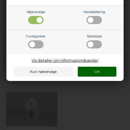
Nødvendige
Markedsføring
Filter, Sage
Filterholder, Sage
espressomaskin (til
espressomaskin
Funksjonelle
Statistiske
kvern)
279,00
NOK
1.870,00
NOK
Vis detaljer om informasjonskapsler
Legg i kurven
Legg i kurven
Kun 1 igjen!
(
Lev. 2-4
På lager (
Lev. 2-4 virkedager
).
virkedager
).