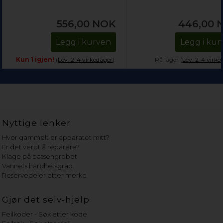
556,00
NOK
446,00
Legg i kurven
Legg i kur
Kun 1 igjen!
(
Lev. 2-4 virkedager
).
På lager (
Lev. 2-4 virke
Nyttige lenker
Hvor gammelt er apparatet mitt?
Er det verdt å reparere?
Klage på bassengrobot
Vannets hardhetsgrad
Reservedeler etter merke
Gjør det selv-hjelp
Feilkoder - Søk etter kode