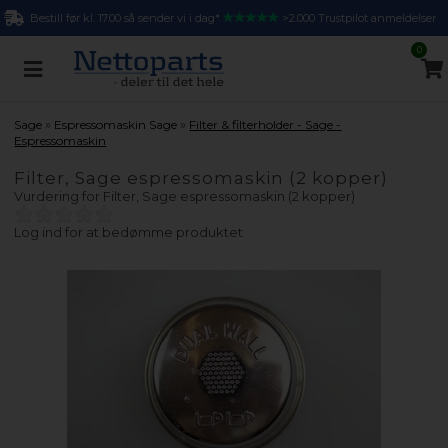
Bestill før kl. 17.00 så sender vi i dag*
>2.000 Trustpilot anmeldelser
0
»
»
Sage
Espressomaskin Sage
Filter & filterholder - Sage -
Espressomaskin
Filter, Sage espressomaskin (2 kopper)
Vurdering for
Filter, Sage espressomaskin (2 kopper)
Log ind for at bedømme produktet