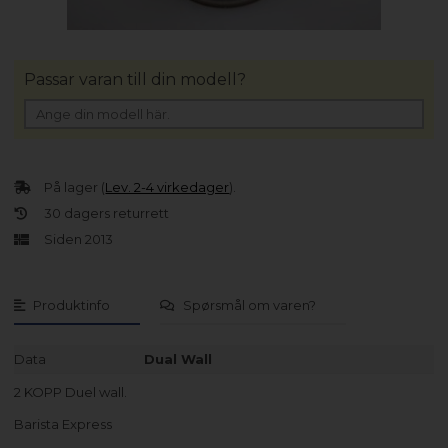
Passar varan till din modell?
På lager (
Lev. 2-4 virkedager
).
30 dagers returrett
Siden 2013
Produktinfo
Spørsmål om varen?
Data
Dual Wall
2 KOPP Duel wall.
Barista Express