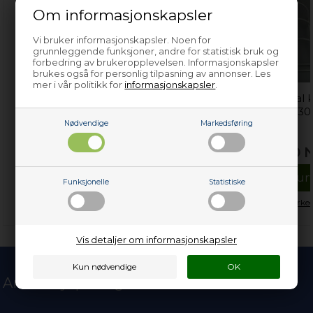
Om informasjonskapsler
Vi bruker informasjonskapsler. Noen for
grunnleggende funksjoner, andre for statistisk bruk og
forbedring av brukeropplevelsen. Informasjonskapsler
brukes også for personlig tilpasning av annonser. Les
mer i vår politikk for
informasjonskapsler
.
Håndtak for lokk til
Flaskestativ, universal k
fryseboks, Gram kjøl og
og frys - 100 mm x 330
frys
mm x 310 mm (til 3
Nødvendige
Markedsføring
flasker)
189,00
NOK
469,00
Legg i kurven
Legg i kur
Funksjonelle
Statistiske
På lager (
Lev. 2-4 virkedager
).
Kun 1 igjen!
(
Lev. 2-4 virke
Vis detaljer om informasjonskapsler
Andre kjøpte også