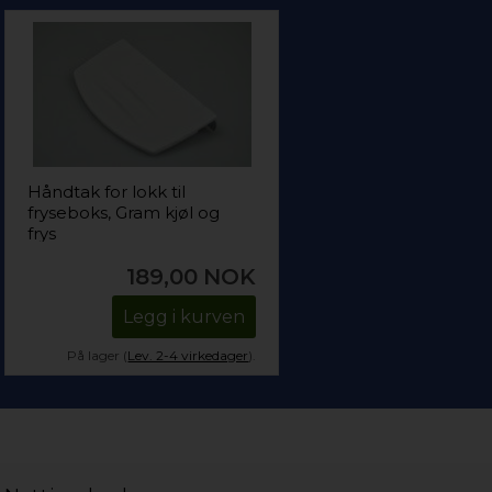
Håndtak for lokk til
fryseboks, Gram kjøl og
frys
189,00
NOK
Legg i kurven
På lager (
Lev. 2-4 virkedager
).