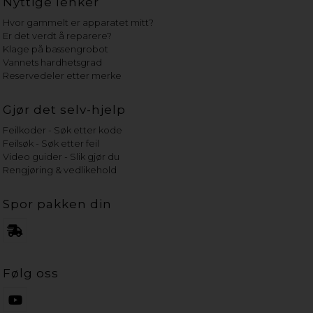
Nyttige lenker
Hvor gammelt er apparatet mitt?
Er det verdt å reparere?
Klage på bassengrobot
Vannets hardhetsgrad
Reservedeler etter merke
Gjør det selv-hjelp
Feilkoder - Søk etter kode
Feilsøk - Søk etter feil
Video guider - Slik gjør du
Rengjøring & vedlikehold
Spor pakken din
Følg oss