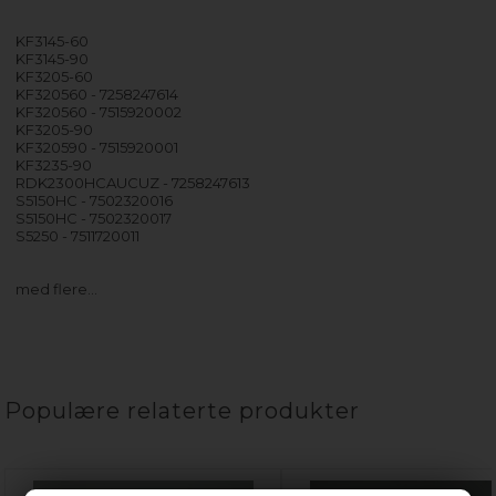
KF3145-60
KF3145-90
KF3205-60
KF320560 - 7258247614
KF320560 - 7515920002
KF3205-90
KF320590 - 7515920001
KF3235-90
RDK2300HCAUCUZ - 7258247613
S5150HC - 7502320016
S5150HC - 7502320017
S5250 - 7511720011
med flere…
Populære relaterte produkter