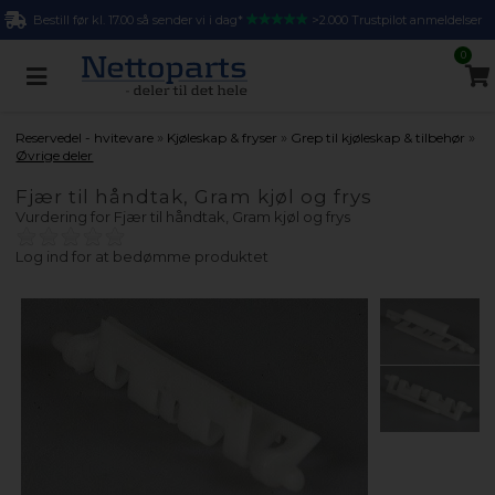
Bestill før kl. 17.00 så sender vi i dag*
>2.000 Trustpilot anmeldelser
0
»
»
»
Reservedel - hvitevare
Kjøleskap & fryser
Grep til kjøleskap & tilbehør
Øvrige deler
Fjær til håndtak, Gram kjøl og frys
Vurdering for
Fjær til håndtak, Gram kjøl og frys
Log ind for at bedømme produktet