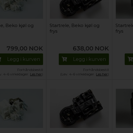
le, Beko kjøl og
Startrele, Beko kjøl og
Startrel
frys
frys
799,00
NOK
638,00
NOK
Legg i kurven
Legg i kurven
Forhåndsbestill
Forhåndsbestill
v. 4-6 virkedager.
Les her
)
(Lev. 4-6 virkedager.
Les her
)