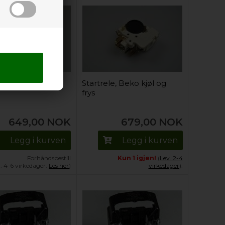
e, Beko kjøl og
Startrele, Beko kjøl og
frys
649,00
NOK
679,00
NOK
Legg i kurven
Legg i kurven
Forhåndsbestill
Kun 1 igjen!
(
Lev. 2-4
v. 4-6 virkedager.
Les her
)
virkedager
).