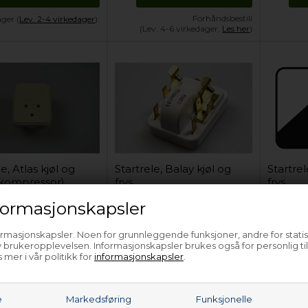
Forhåndsbestill
ager (
Lev. 2-4 virkedager
).
(Lev. 4-6 virkedager.
Les her
)
e, Atlas kjøl og
Startrele, Balay kjøl og
Startrel
il kompressor)
frys
frys
ormasjonskapsler
449,00
NOK
590,10
NOK
ormasjonskapsler. Noen for grunnleggende funksjoner, andre for statis
 brukeropplevelsen. Informasjonskapsler brukes også for personlig ti
Legg i kurven
Legg i kurven
 mer i vår politikk for
informasjonskapsler
.
Kun 1 igjen!
(
Lev. 2-4
På lager (
Lev. 2-4 virkedager
).
På la
virkedager
).
e
Markedsføring
Funksjonelle