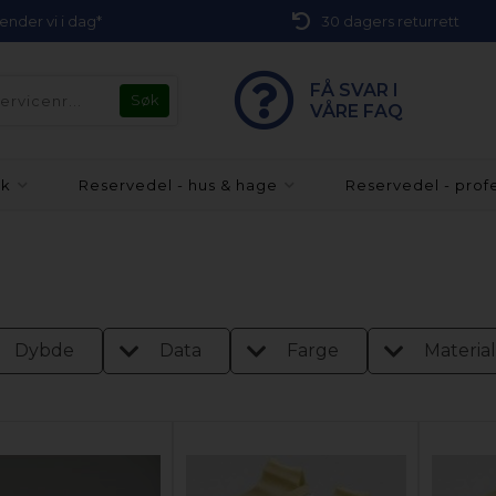
 sender vi i dag*
30 dagers returrett
FÅ SVAR I
VÅRE FAQ
kk
Reservedel - hus & hage
Reservedel - prof
Dybde
Data
Farge
Materia