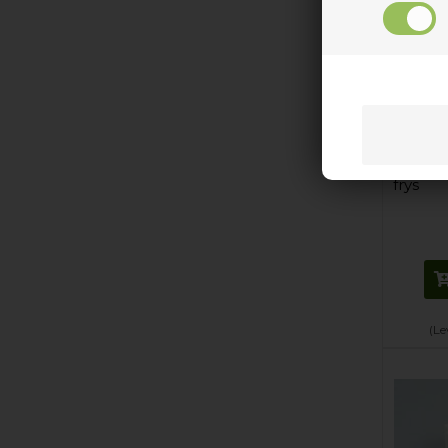
Startre
frys
(Le