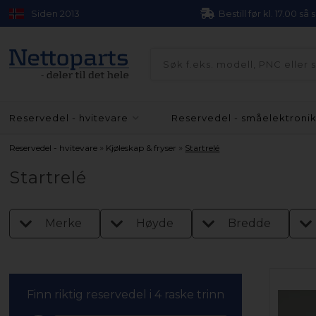
Siden 2013
Bestill før kl. 17.00 så
Reservedel - hvitevare
Reservedel - småelektroni
»
»
Reservedel - hvitevare
Kjøleskap & fryser
Startrelé
Startrelé
Merke
Høyde
Bredde
Finn riktig reservedel i 4 raske trinn