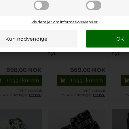
Vis detaljer om informasjonskapsler
le, Beko kjøl og
Startrele, Beko kjøl og
Startrel
frys
frys
698,00
NOK
669,00
NOK
Legg i kurven
Legg i kurven
Forhåndsbestill
Forhåndsbestill
v. 4-6 virkedager.
Les her
)
(Lev. 4-6 virkedager.
Les her
)
(Le