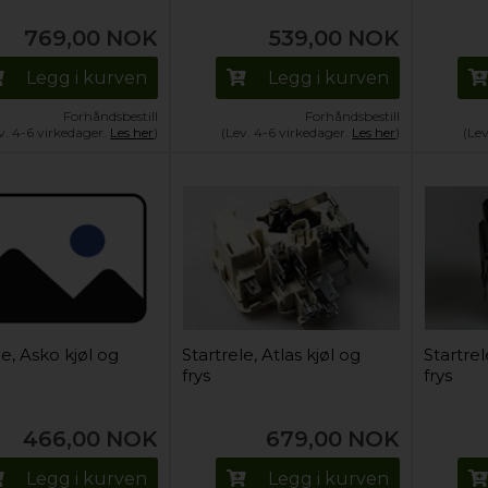
769,00
NOK
539,00
NOK
Legg i kurven
Legg i kurven
Forhåndsbestill
Forhåndsbestill
v. 4-6 virkedager.
Les her
)
(Lev. 4-6 virkedager.
Les her
)
(Le
le, Asko kjøl og
Startrele, Atlas kjøl og
Startrel
frys
frys
466,00
NOK
679,00
NOK
Legg i kurven
Legg i kurven