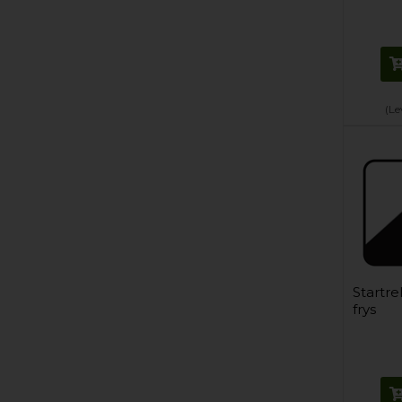
(Le
Startre
frys