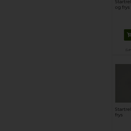
Startre
og frys
(Le
Startre
frys