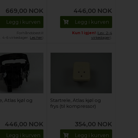
669,00
NOK
446,00
NOK
Legg i kurven
Legg i kurven
Forhåndsbestill
Kun 1 igjen!
(
Lev. 2-4
v. 4-6 virkedager.
Les her
)
virkedager
).
e, Atlas kjøl og
Startrele, Atlas kjøl og
frys (til kompressor)
446,00
NOK
354,00
NOK
Legg i kurven
Legg i kurven