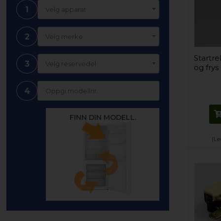
1
Velg apparat
2
Velg merke
Startrel
3
Velg reservedel
og frys
4
FINN DIN MODELL.
(Le