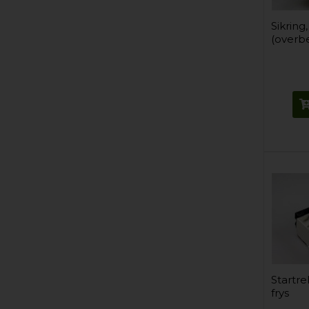
Sikring
(overbe
Startre
frys