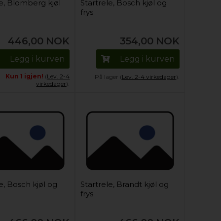
le, Blomberg kjøl
Startrele, Bosch kjøl og
frys
446,00
NOK
354,00
NOK
Legg i kurven
Legg i kurven
Kun 1 igjen!
(
Lev. 2-4
På lager (
Lev. 2-4 virkedager
).
virkedager
).
e, Bosch kjøl og
Startrele, Brandt kjøl og
frys