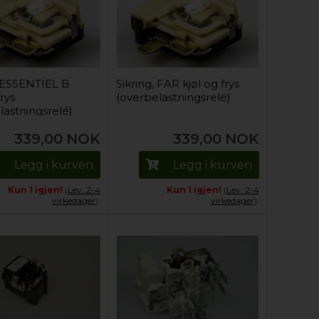
, ESSENTIEL B
Sikring, FAR kjøl og frys
frys
(overbelastningsrelé)
lastningsrelé)
339,00
NOK
339,00
NOK
Legg i kurven
Legg i kurven
Kun 1 igjen!
(
Lev. 2-4
Kun 1 igjen!
(
Lev. 2-4
virkedager
).
virkedager
).