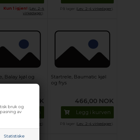
Kun 1 igjen!
(
Lev. 2-4
På lager (
Lev. 2-4 virkedager
).
virkedager
).
e, Balay kjøl og
Startrele, Baumatic kjøl
og frys
466,00
NOK
466,00
NOK
tisk bruk og
lpasning av
Legg i kurven
Legg i kurven
ger (
Lev. 2-4 virkedager
).
På lager (
Lev. 2-4 virkedager
).
Statistiske