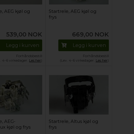
e, AEG kjøl og
Startrele, AEG kjøl og
frys
539,00
NOK
669,00
NOK
Legg i kurven
Legg i kurven
Forhåndsbestill
Forhåndsbestill
v. 4-6 virkedager.
Les her
)
(Lev. 4-6 virkedager.
Les her
)
le, AEG-
Startrele, Altus kjøl og
ux kjøl og frys
frys