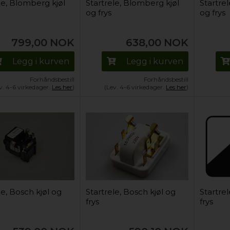
le, Blomberg kjøl
Startrele, Blomberg kjøl
Startre
og frys
og frys
799,00
NOK
638,00
NOK
Legg i kurven
Legg i kurven
Forhåndsbestill
Forhåndsbestill
v. 4-6 virkedager.
Les her
)
(Lev. 4-6 virkedager.
Les her
)
le, Bosch kjøl og
Startrele, Bosch kjøl og
Startrel
frys
frys