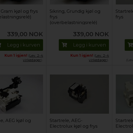
, Gram kjøl og frys
Sikring, Grundig kjøl og
Startrel
lastningsrelé)
frys
frys
(overbelastningsrelé)
339,00
NOK
339,00
NOK
Legg i kurven
Legg i kurven
Kun 1 igjen!
(
Lev. 2-4
Kun 1 igjen!
(
Lev. 2-4
virkedager
).
virkedager
).
(Le
le, AEG kjøl og
Startrele, AEG-
Startre
Electrolux kjøl og frys
Electrol