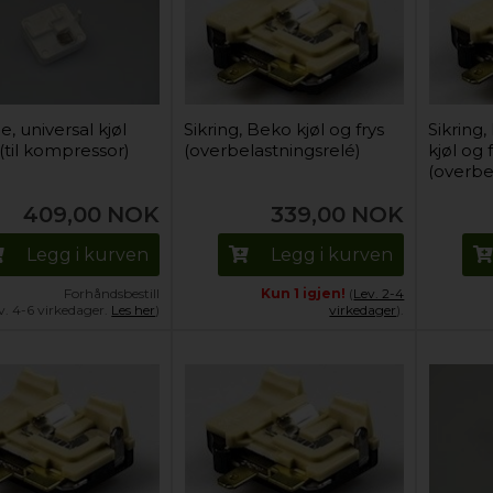
e, universal kjøl
Sikring, Beko kjøl og frys
Sikring
 (til kompressor)
(overbelastningsrelé)
kjøl og 
(overbe
409,00
NOK
339,00
NOK
Legg i kurven
Legg i kurven
Forhåndsbestill
Kun 1 igjen!
(
Lev. 2-4
v. 4-6 virkedager.
Les her
)
virkedager
).