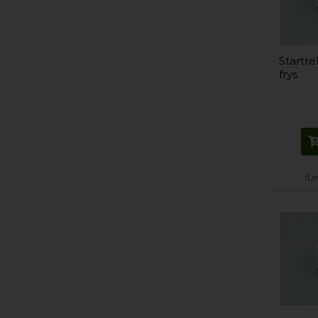
Startre
frys
(Le