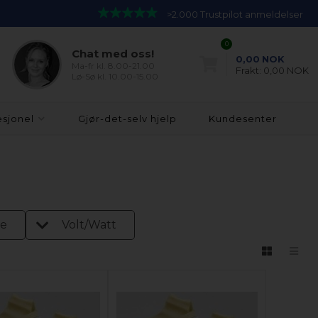
>2.000 Trustpilot anmeldelser
0
Chat med oss!
0,00
NOK
Ma-fr kl. 8.00-21.00
Frakt:
0,00 NOK
Lø-Sø kl. 10.00-15.00
esjonel
Gjør-det-selv hjelp
Kundesenter
le
Volt/Watt