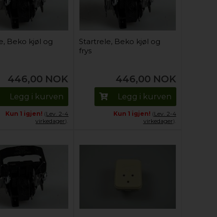
e, Beko kjøl og
Startrele, Beko kjøl og
frys
446,00
NOK
446,00
NOK
Legg i kurven
Legg i kurven
Kun 1 igjen!
(
Lev. 2-4
Kun 1 igjen!
(
Lev. 2-4
virkedager
).
virkedager
).