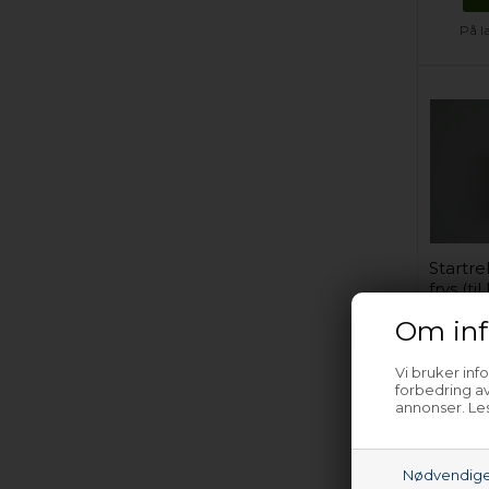
På l
Startrel
frys (t
Om inf
Vi bruker inf
forbedring av
annonser. Les
Nødvendig