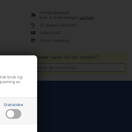
Forhåndsbestill
(Lev. 4-6 virkedager.
Les her
)
30 dagers returrett
Siden 2013
Sikker betaling
Passar varan till din modell?
tisk bruk og
lpasning av
Statistiske