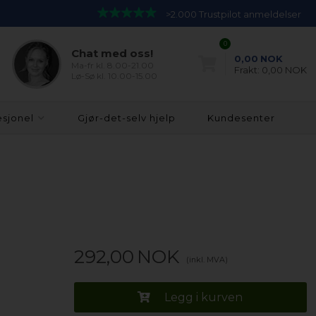
>2.000 Trustpilot anmeldelser
0
Chat med oss!
0,00
NOK
Ma-fr kl. 8.00-21.00
Frakt:
0,00 NOK
Lø-Sø kl. 10.00-15.00
esjonel
Gjør-det-selv hjelp
Kundesenter
292,00
NOK
(inkl. MVA)
Legg i kurven