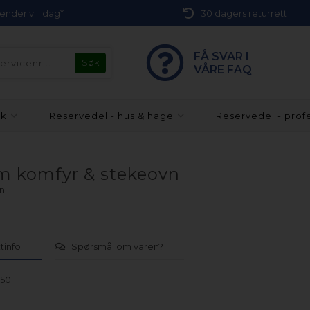
 sender vi i dag*
30 dagers returrett
FÅ SVAR I
VÅRE FAQ
kk
Reservedel - hus & hage
Reservedel - prof
am komfyr & stekeovn
vn
tinfo
Spørsmål om varen?
-50