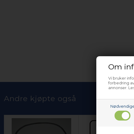
Om inf
Vi bruker inf
forbedring av
annonser. Les
Andre kjøpte også
Nødvendig