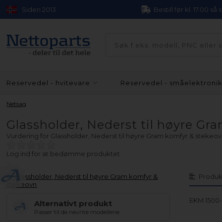
Siden 2013
Bestill før kl. 17.00 så
Reservedel - hvitevare
Reservedel - småelektroni
Netsag
Glassholder, Nederst til høyre Gr
Vurdering for
Glassholder, Nederst til høyre Gram komfyr & stekeo
Log ind for at bedømme produktet
Produk
EKM 1500
Alternativt produkt
Passer til de nevnte modellene.