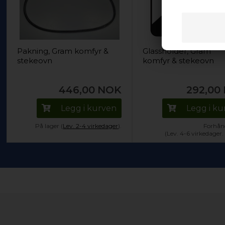
Pakning, Gram komfyr &
Glassholder, Gram
stekeovn
komfyr & stekeovn
446,00
NOK
292,00
Legg i kurven
Legg i k
På lager (
Lev. 2-4 virkedager
).
Forhånd
(Lev. 4-6 virkedager