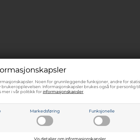
ormasjonskapsler
ormasjonskapsler. Noen for grunnleggende funksjoner, andre for statis
 brukeropplevelsen. Informasjonskapsler brukes også for personlig ti
 mer i vår politikk for
informasjonskapsler
.
e
Markedsføring
Funksjonelle
Vis detaljer om informasjonskapsler