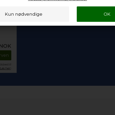
NOK
urven
sbestill
.
Les her
)