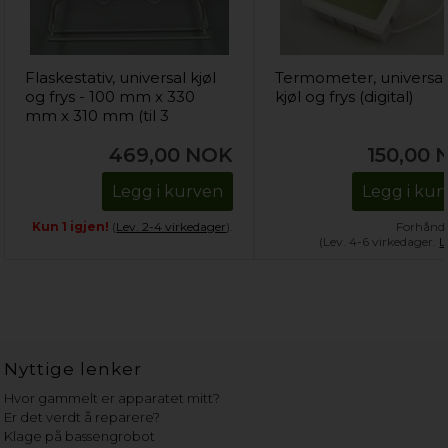
Flaskestativ, universal kjøl
Termometer, universal
og frys - 100 mm x 330
kjøl og frys (digital)
mm x 310 mm (til 3
flasker)
469,00
NOK
150,00
Legg i kurven
Legg i kur
Kun 1 igjen!
(
Lev. 2-4 virkedager
).
Forhånds
(Lev. 4-6 virkedager.
L
Nyttige lenker
Hvor gammelt er apparatet mitt?
Er det verdt å reparere?
Klage på bassengrobot