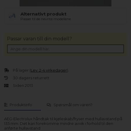
Alternativt produkt
Passer til de nevnte modellene.
Passar varan till din modell?
På lager (
Lev. 2-4 virkedager
).
30 dagers returrett
Siden 2013
Produktinfo
Spørsmål om varen?
AEG-Electrolux håndtak til kjøleskab/fryser med hullavstand på
135 mm. Det kan forekomme mindre avvik i forhold til den
anførte hullavstand.