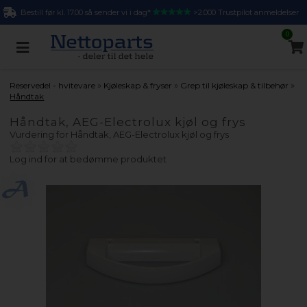
Bestill før kl. 17.00 så sender vi i dag*
>2.000 Trustpilot anmeldelser
0
»
»
»
Reservedel - hvitevare
Kjøleskap & fryser
Grep til kjøleskap & tilbehør
Håndtak
Håndtak, AEG-Electrolux kjøl og frys
Vurdering for
Håndtak, AEG-Electrolux kjøl og frys
Log ind for at bedømme produktet