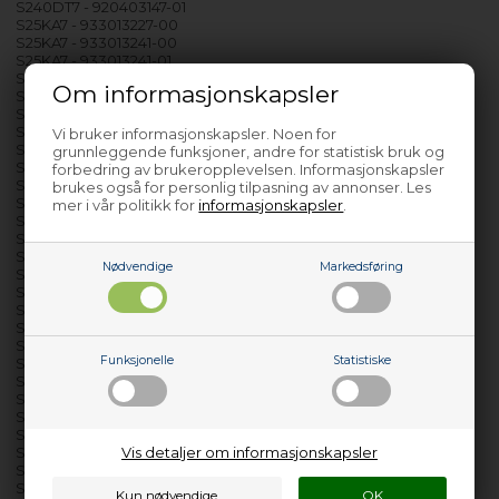
S240DT7 - 920403147-01
S25KA7 - 933013227-00
S25KA7 - 933013241-00
S25KA7 - 933013241-01
S25KA78 - 933013278-00
Om informasjonskapsler
S25KA78 - 933013278-01
S25KA78 - 933013278-02
S260KG - 925022050-00
Vi bruker informasjonskapsler. Noen for
S265KG - 925022051-00
grunnleggende funksjoner, andre for statistisk bruk og
S26KA7 - 933003450-00
forbedring av brukeropplevelsen. Informasjonskapsler
S26KA7 - 933003458-00
brukes også for personlig tilpasning av annonser. Les
S26KA78 - 933003469-00
mer i vår politikk for
informasjonskapsler
.
S26KA78 - 933003469-01
S26KA78 - 933003469-02
S26KA78 - 933003469-03
Nødvendige
Markedsføring
S26KA78 - 933003469-04
S305KG - 925022258-00
S306KGEX - 925022265-00
S40130TK - 923520581-00
S40140TK - 923504764-00
Funksjonelle
Statistiske
S40150TK - 933012309-00
S40200DT - 920403545-00
S40200DT - 920403545-02
S40200DT8 - 920403560-00
S40200DT8 - 920403560-01
Vis detaljer om informasjonskapsler
S40250KA - 933003451-00
S40322KG - 925931600-00
S44130TK - 923545780-00