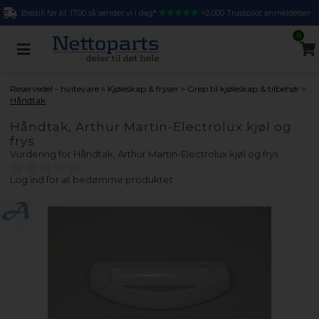
Bestill før kl. 17.00 så sender vi i dag*
>2.000 Trustpilot anmeldelser
0
»
»
»
Reservedel - hvitevare
Kjøleskap & fryser
Grep til kjøleskap & tilbehør
Håndtak
Håndtak, Arthur Martin-Electrolux kjøl og
frys
Vurdering for
Håndtak, Arthur Martin-Electrolux kjøl og frys
Log ind for at bedømme produktet