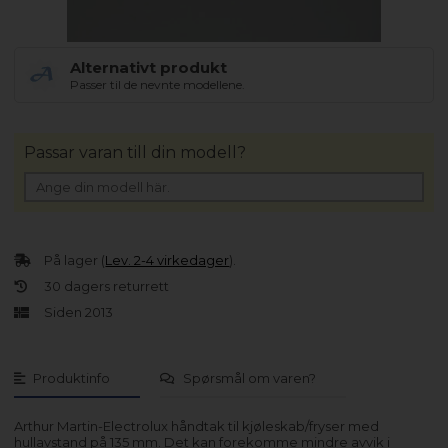
Alternativt produkt
Passer til de nevnte modellene.
Passar varan till din modell?
På lager (
Lev. 2-4 virkedager
).
30 dagers returrett
Siden 2013
Produktinfo
Spørsmål om varen?
Arthur Martin-Electrolux håndtak til kjøleskab/fryser med
hullavstand på 135 mm. Det kan forekomme mindre avvik i