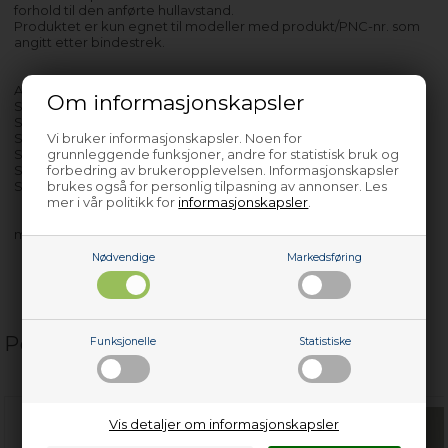
forhold til den anførte hullavstand.
Produktet er kun egnet til modeller med produkt/PNC-nr. som
angitt etter bindestrek.
A1153GS - 922810630-00
Om informasjonskapsler
S1443-1TK - 923423680-00
S1643-1TK - 923420680-00
Vi bruker informasjonskapsler. Noen for
S1743-4TK - 923720655-00
grunnleggende funksjoner, andre for statistisk bruk og
S2143-4DT - 925872651-00
forbedring av brukeropplevelsen. Informasjonskapsler
S2442-4DT - 925590666-00
brukes også for personlig tilpasning av annonser. Les
S2842-4DT - 925830654-00
mer i vår politikk for
informasjonskapsler
.
med flere…
Nødvendige
Markedsføring
Populære relaterte produkter
Funksjonelle
Statistiske
Vis detaljer om informasjonskapsler