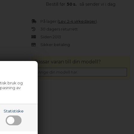
Bestill før
50
s.
så sender vi i dag
På lager (
Lev. 2-4 virkedager
).
30 dagers returrett
Siden 2013
Sikker betaling
Passar varan till din modell?
tisk bruk og
lpasning av
Statistiske