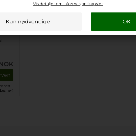
Vis detaljer om informasjonskapsler
al
NOK
urven
sbestill
.
Les her
)