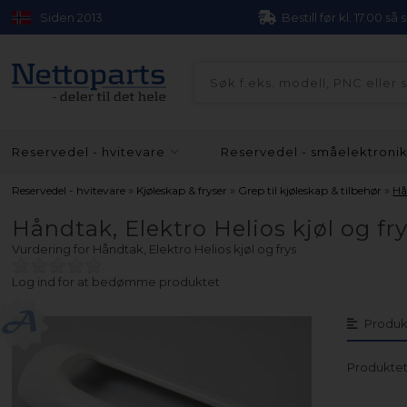
Siden 2013
Bestill før kl. 17.00 så
Reservedel - hvitevare
Reservedel - småelektroni
»
»
»
Reservedel - hvitevare
Kjøleskap & fryser
Grep til kjøleskap & tilbehør
Hå
Håndtak, Elektro Helios kjøl og fr
Vurdering for
Håndtak, Elektro Helios kjøl og frys
Log ind for at bedømme produktet
Produk
Produktet