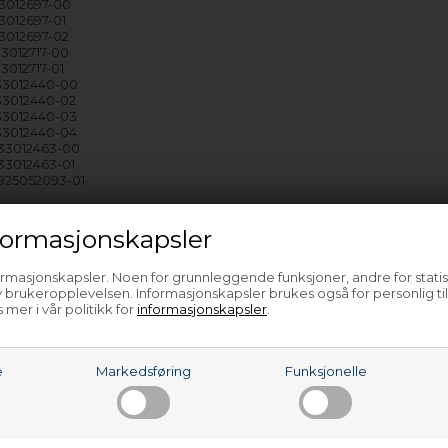
33012697-00
33012697-01
33012697-02
33012717-00
33012717-01
933012440-00
933012440-02
933012440-03
933012440-04
933012463-00
933012463-01
925052093-01
e…
ormasjonskapsler
ormasjonskapsler. Noen for grunnleggende funksjoner, andre for statis
 brukeropplevelsen. Informasjonskapsler brukes også for personlig ti
 mer i vår politikk for
informasjonskapsler
.
e
Markedsføring
Funksjonelle