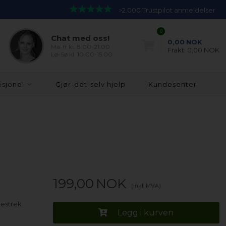
>2.000 Trustpilot anmeldelser
0
Chat med oss!
0,00
NOK
Ma-fr kl. 8.00-21.00
Frakt:
0,00 NOK
Lø-Sø kl. 10.00-15.00
esjonel
Gjør-det-selv hjelp
Kundesenter
199,00
NOK
(inkl. MVA)
estrek.
Legg i kurven