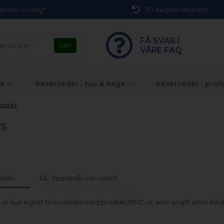
 sender vi i dag*
30 dagers returrett
FÅ SVAR I
VÅRE FAQ
kk
Reservedel - hus & hage
Reservedel - prof
ndtak
ys
tinfo
Spørsmål om varen?
 er kun egnet til modeller med produkt/PNC-nr. som angitt etter bind