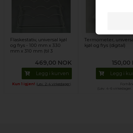
Flaskestativ, universal kjøl
Termometer, univers
og frys - 100 mm x 330
kjøl og frys (digital)
mm x 310 mm (til 3
flasker)
469,00
NOK
150,00
Legg i kurven
Legg i k
Kun 1 igjen!
(
Lev. 2-4 virkedager
).
Forhånd
(Lev. 4-6 virkedager