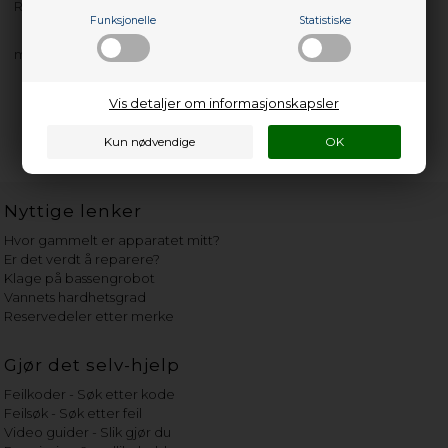
RF8101 - 7511720010
Funksjonelle
Statistiske
med flere…
Vis detaljer om informasjonskapsler
Nyttige lenker
Hvor gammelt er apparatet mitt?
Er det verdt å reparere?
Klage på bassengrobot
Vannets hardhetsgrad
Reservedeler etter merke
Gjør det selv-hjelp
Feilkoder - Søk etter kode
Feilsøk - Søk etter feil
Video guider - Slik gjør du