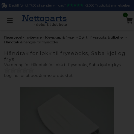
Bestill før kl. 17.00 så sender vi i dag*
>2.000 Trustpilot anmeldelser
0
»
»
»
Reservedel - hvitevare
Kjøleskap & fryser
Dør til fryseboks & tilbehør
Håndtak & hengsel til fryseboks
Håndtak for lokk til fryseboks, Saba kjøl og
frys
Vurdering for
Håndtak for lokk til fryseboks, Saba kjøl og frys
Log ind for at bedømme produktet