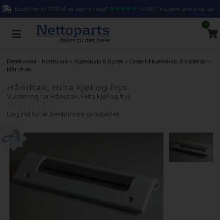
Bestill før kl. 17.00 så sender vi i dag*
>2.000 Trustpilot anmeldelser
0
»
»
»
Reservedel - hvitevare
Kjøleskap & fryser
Grep til kjøleskap & tilbehør
Håndtak
Håndtak, Hilta kjøl og frys
Vurdering for
Håndtak, Hilta kjøl og frys
Log ind for at bedømme produktet