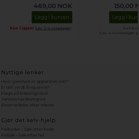
469,00
NOK
150,00
Legg i kurven
Legg i kur
Kun 1 igjen!
(
Lev. 2-4 virkedager
).
Forhånds
(Lev. 4-6 virkedager.
L
Nyttige lenker
Hvor gammelt er apparatet mitt?
Er det verdt å reparere?
Klage på bassengrobot
Vannets hardhetsgrad
Reservedeler etter merke
Gjør det selv-hjelp
Feilkoder - Søk etter kode
Feilsøk - Søk etter feil