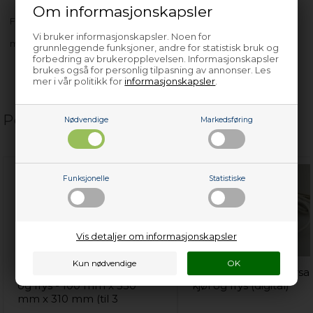
Om informasjonskapsler
FREHJP24E
Vi bruker informasjonskapsler. Noen for
med flere…
grunnleggende funksjoner, andre for statistisk bruk og
forbedring av brukeropplevelsen. Informasjonskapsler
brukes også for personlig tilpasning av annonser. Les
mer i vår politikk for
informasjonskapsler
.
Populære relaterte produkter
Nødvendige
Markedsføring
Funksjonelle
Statistiske
Vis detaljer om informasjonskapsler
Flaskestativ, universal kjøl
Termometer, universal
og frys - 100 mm x 330
kjøl og frys (digital)
mm x 310 mm (til 3
flasker)