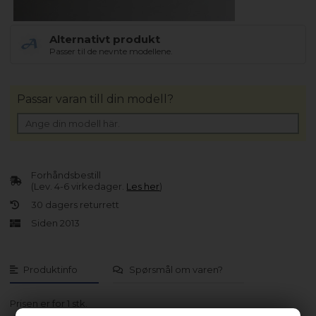
Alternativt produkt
Passer til de nevnte modellene.
Passar varan till din modell?
Forhåndsbestill
(Lev. 4-6 virkedager.
Les her
)
30 dagers returrett
Siden 2013
Produktinfo
Spørsmål om varen?
Prisen er for 1 stk.