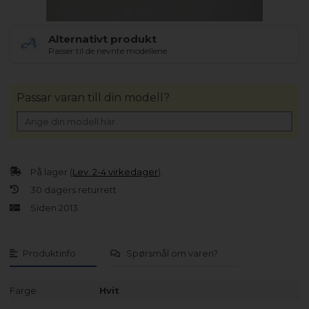
Alternativt produkt
Passer til de nevnte modellene.
Passar varan till din modell?
På lager (
Lev. 2-4 virkedager
).
30 dagers returrett
Siden 2013
Produktinfo
Spørsmål om varen?
Farge
Hvit