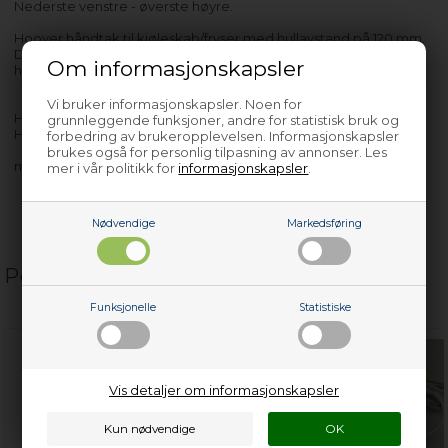
Nederste venstre - øverste høyre.
Hoover håndtak til kjøleskab/fryser med hullavstand på 120 mm.
Det kan forekomme mindre avvik i forhold til den anførte
Om informasjonskapsler
hullavstand.
Vi bruker informasjonskapsler. Noen for
HCA383
grunnleggende funksjoner, andre for statistisk bruk og
HCA404PW
forbedring av brukeropplevelsen. Informasjonskapsler
brukes også for personlig tilpasning av annonser. Les
med flere…
mer i vår politikk for
informasjonskapsler
.
Nødvendige
Markedsføring
Populære relaterte produkter
Funksjonelle
Statistiske
Vis detaljer om informasjonskapsler