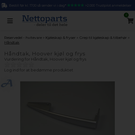
Bestill før kl. 17.00 så sender vi i dag*
>2.000 Trustpilot anmeldelser
0
»
»
»
Reservedel - hvitevare
Kjøleskap & fryser
Grep til kjøleskap & tilbehør
Håndtak
Håndtak, Hoover kjøl og frys
Vurdering for
Håndtak, Hoover kjøl og frys
Log ind for at bedømme produktet