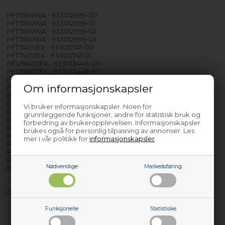
PFT11100WA - 933012699-00
PFT11100WA - 933012699-01
PFT11100WA - 933012699-02
PFT11100WA - 933012699-03
PFT11400EX - 933012741-00
PFT11400EX - 933012741-01
PFU19400EX - 933013448-00
PFU19400EX - 933013448-01
PFU19400EX - 933013448-02
Om informasjonskapsler
PFU19400EX - 933013448-03
PFU19400WA - 933013442-01
PFU23400WA - 925041123-00
Vi bruker informasjonskapsler. Noen for
PFU23402WA - 925041138-00
grunnleggende funksjoner, andre for statistisk bruk og
PRG15800WA - 933012202-00
forbedring av brukeropplevelsen. Informasjonskapsler
PRG15800WA - 933012202-01
brukes også for personlig tilpasning av annonser. Les
PRG15800WA - 933012202-02
mer i vår politikk for
informasjonskapsler
.
PRG16700WA - 933002977-00
PRG16700WA - 933002977-02
PRT23100EX - 920241435-00
Nødvendige
Markedsføring
PRT23100EX - 920241435-01
med flere…
Funksjonelle
Statistiske