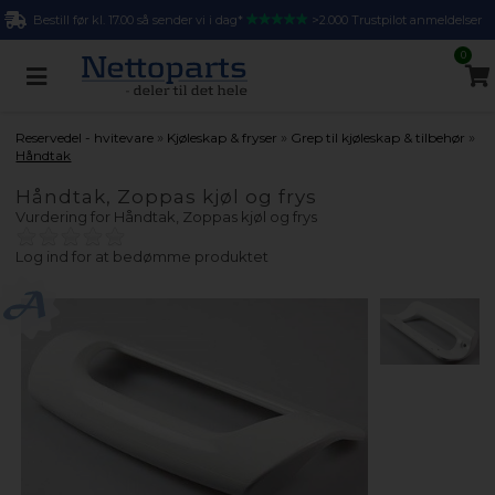
Bestill før kl. 17.00 så sender vi i dag*
>2.000 Trustpilot anmeldelser
0
»
»
»
Reservedel - hvitevare
Kjøleskap & fryser
Grep til kjøleskap & tilbehør
Håndtak
Håndtak, Zoppas kjøl og frys
Vurdering for
Håndtak, Zoppas kjøl og frys
Log ind for at bedømme produktet