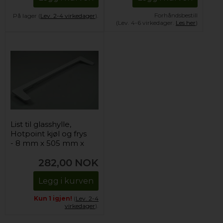
Forhåndsbestill
På lager (
Lev. 2-4 virkedager
).
(Lev. 4-6 virkedager.
Les her
)
List til glasshylle,
Hotpoint kjøl og frys
- 8 mm x 505 mm x
103 mm (forrest)
282,00
NOK
Legg i kurven
Kun 1 igjen!
(
Lev. 2-4
virkedager
).