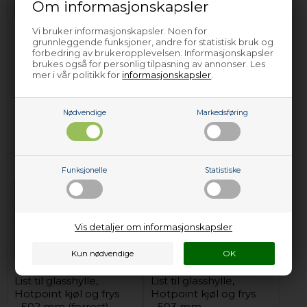
Om informasjonskapsler
Vi bruker informasjonskapsler. Noen for
List til glasshylle,
List til glasshylle,
grunnleggende funksjoner, andre for statistisk bruk og
Hotpoint kjøl og frys
Hotpoint kjøl og frys
forbedring av brukeropplevelsen. Informasjonskapsler
- 476 mm (bakerste)
- 502 mm (bakerste)
brukes også for personlig tilpasning av annonser. Les
mer i vår politikk for
informasjonskapsler
.
354,00
NOK
292,00
NOK
Nødvendige
Markedsføring
Legg i kurven
Legg i kurven
På lager (
Lev. 2-4 virkedager
).
På lager (
Lev. 2-4 virkedager
).
Funksjonelle
Statistiske
Vis detaljer om informasjonskapsler
List til glasshylle,
List til glasshylle,
Hotpoint kjøl og frys
Hotpoint kjøl og frys
- 502 mm (forrest)
- 503 mm