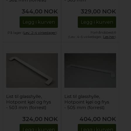
344,00
NOK
329,00
NOK
Legg i kurven
Legg i kurven
Forhåndsbestill
På lager (
Lev. 2-4 virkedager
).
(Lev. 4-6 virkedager.
Les her
)
List til glasshylle,
List til glasshylle,
Hotpoint kjøl og frys
Hotpoint kjøl og frys
- 503 mm (forrest)
- 505 mm (forrest)
324,00
NOK
404,00
NOK
Legg i kurven
Legg i kurven