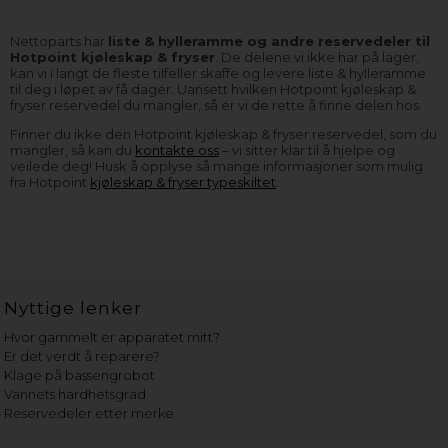
Nettoparts har
liste & hylleramme og andre reservedeler til
Hotpoint kjøleskap & fryser
. De delene vi ikke har på lager,
kan vi i langt de fleste tilfeller skaffe og levere liste & hylleramme
til deg i løpet av få dager. Uansett hvilken Hotpoint kjøleskap &
fryser reservedel du mangler, så er vi de rette å finne delen hos.
Finner du ikke den Hotpoint kjøleskap & fryser reservedel, som du
mangler, så kan du
kontakte oss
– vi sitter klar til å hjelpe og
veilede deg! Husk å opplyse så mange informasjoner som mulig
fra Hotpoint
kjøleskap & fryser typeskiltet
.
Nyttige lenker
Hvor gammelt er apparatet mitt?
Er det verdt å reparere?
Klage på bassengrobot
Vannets hardhetsgrad
Reservedeler etter merke