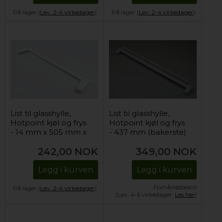
På lager (
Lev. 2-4 virkedager
).
På lager (
Lev. 2-4 virkedager
).
List til glasshylle,
List til glasshylle,
Hotpoint kjøl og frys
Hotpoint kjøl og frys
- 14 mm x 505 mm x
- 437 mm (bakerste)
103 mm (forrest)
242,00
NOK
349,00
NOK
Legg i kurven
Legg i kurven
Forhåndsbestill
På lager (
Lev. 2-4 virkedager
).
(Lev. 4-6 virkedager.
Les her
)