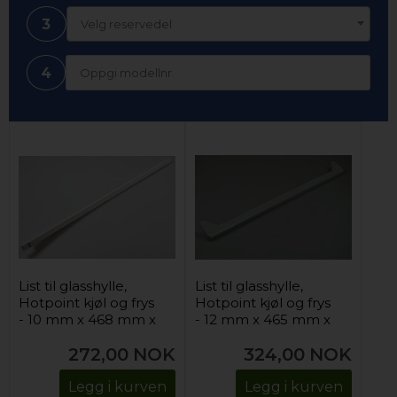
3
Velg reservedel
4
List til glasshylle,
List til glasshylle,
Hotpoint kjøl og frys
Hotpoint kjøl og frys
- 10 mm x 468 mm x
- 12 mm x 465 mm x
11 mm (bakerste)
22 mm (forrest)
272,00
NOK
324,00
NOK
Legg i kurven
Legg i kurven