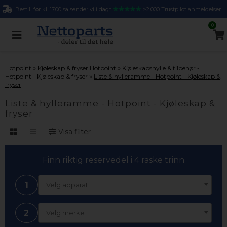
Bestill før kl. 17.00 så sender vi i dag*
>2.000 Trustpilot anmeldelser
0
»
»
Hotpoint
Kjøleskap & fryser Hotpoint
Kjøleskapshylle & tilbehør -
»
Hotpoint - Kjøleskap & fryser
Liste & hylleramme - Hotpoint - Kjøleskap &
fryser
Liste & hylleramme - Hotpoint - Kjøleskap &
fryser
Visa filter
Finn riktig reservedel i 4 raske trinn
1
Velg apparat
2
Velg merke