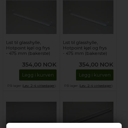
List til glasshylle,
List til glasshylle,
Hotpoint kjøl og frys
Hotpoint kjøl og frys
- 475 mm (bakerste)
- 475 mm (bakerste)
354,00
NOK
354,00
NOK
Legg i kurven
Legg i kurven
På lager (
Lev. 2-4 virkedager
).
På lager (
Lev. 2-4 virkedager
).