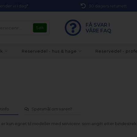
 sender vi i dag*
30 dagers returrett
FÅ SVAR I
VÅRE FAQ
kk
Reservedel - hus & hage
Reservedel - prof
tinfo
Spørsmål om varen?
er kun egnet til modeller med servicenr. som angitt etter bindestrek