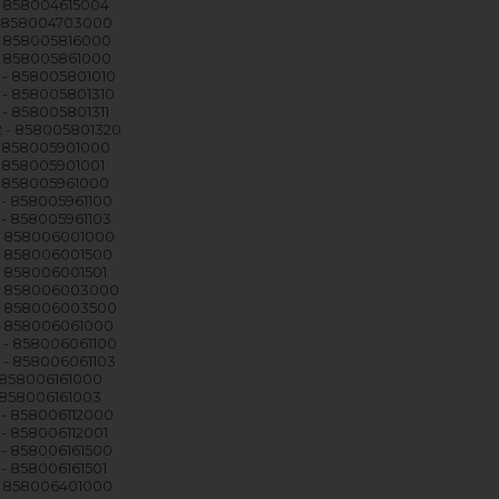
 858004615004
 858004703000
 858005816000
 858005861000
 - 858005801010
 - 858005801310
- 858005801311
 - 858005801320
 858005901000
 858005901001
 858005961000
- 858005961100
- 858005961103
 858006001000
 858006001500
 858006001501
- 858006003000
 858006003500
 858006061000
 - 858006061100
 - 858006061103
 858006161000
 858006161003
- 858006112000
- 858006112001
- 858006161500
- 858006161501
 858006401000