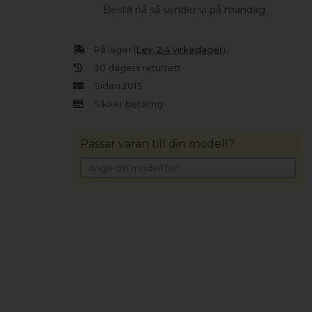
Bestill nå så sender vi på mandag
På lager (
Lev. 2-4 virkedager
).
30 dagers returrett
Siden 2013
Sikker betaling
Passar varan till din modell?