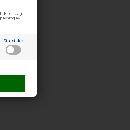
tisk bruk og
lpasning av
Statistiske