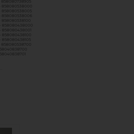
- 858080738905
- 858080538000
- 858080538005
- 858080538006
- 858080538100
- 858080438000
- 858080438001
- 858080438100
- 858080438105
- 858080538700
858040838700
858040838701
e…