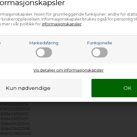
ormasjonskapsler
 - 858009201030
 - 858009201033
 858009301000
ormasjonskapsler. Noen for grunnleggende funksjoner, andre for statis
 858009303000
 brukeropplevelsen. Informasjonskapsler brukes også for personlig ti
 858009303001
 mer i vår politikk for
informasjonskapsler
.
 858009303004
 858009303005
 - 858009301030
 - 858009301033
e
Markedsføring
Funksjonelle
 - 858009301034
 858080112000
 858080112700
 858080112705
 858080112707
 858080212000
Vis detaljer om informasjonskapsler
 858080212700
 858080212702
- 858021203000
- 858021203003
- 858021203004
- 858080561000
 858020129000
 858020229000
 858406112002
 858406112007
 858409412000
 858409412008
 858023863000