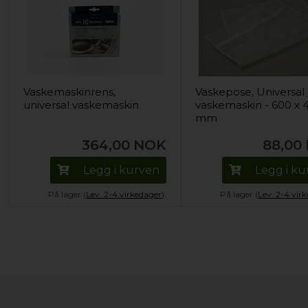
Vaskemaskinrens,
Vaskepose, Universal
universal vaskemaskin
vaskemaskin - 600 x 
mm
364,00
NOK
88,00
Legg i kurven
Legg i k
På lager (
Lev. 2-4 virkedager
).
På lager (
Lev. 2-4 vir