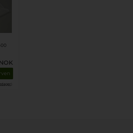
400
NOK
urven
kedager
).