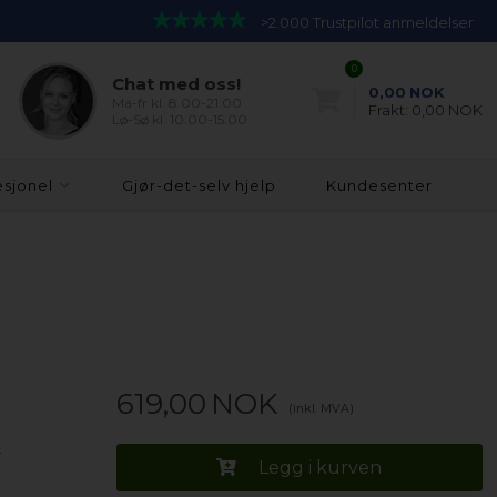
>2.000 Trustpilot anmeldelser
0
Chat med oss!
0,00
NOK
Ma-fr kl. 8.00-21.00
Frakt:
0,00 NOK
Lø-Sø kl. 10.00-15.00
esjonel
Gjør-det-selv hjelp
Kundesenter
619,00
NOK
(inkl. MVA)
.
Legg i kurven