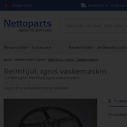
Siden 2013
Bestill før kl. 17.00 så
Reservedel - hvitevare
Reservedel - småelektroni
»
»
Ignis
Vaskemaskin Ignis
Reimhjul - Ignis - Vaskemaskin
Reimhjul, Ignis vaskemaskin
Vurdering for
Reimhjul, Ignis vaskemaskin
Log ind for at bedømme produktet
Produk
Produktet 