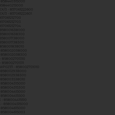
 858440315000
 858440215000
X/3 - 857061222600
/3 - 857061222601
857061212700
857061212703
857061212704
 858001638000
 858001638300
 858001738000
 858001738300
 858001838010
 858002038000
 858002038300
- 858002701310
- 858002701311
P027/1 - 858002701010
 858002938000
 858002938300
 858003538010
 858004315000
 858004315300
 858004415000
 858004415500
 - 858004415510
 - 858004515000
 858004615000
 858004615003