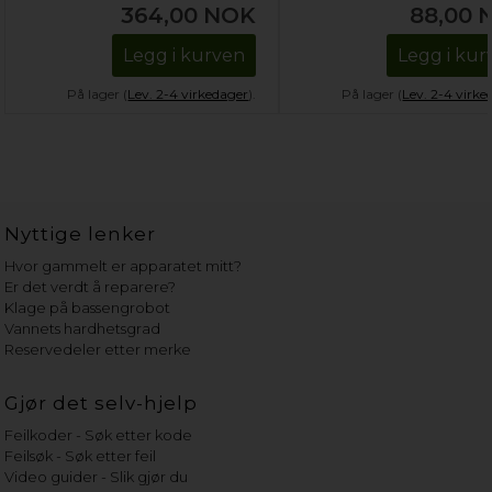
364,00
NOK
88,00
Legg i kurven
Legg i kur
På lager (
Lev. 2-4 virkedager
).
På lager (
Lev. 2-4 virke
Nyttige lenker
Hvor gammelt er apparatet mitt?
Er det verdt å reparere?
Klage på bassengrobot
Vannets hardhetsgrad
Reservedeler etter merke
Gjør det selv-hjelp
Feilkoder - Søk etter kode
Feilsøk - Søk etter feil
Video guider - Slik gjør du