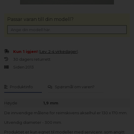
Passar varan till din modell?
Kun 1 igjen!
(
Lev. 2-4 virkedager
).
30 dagers returrett
Siden 2013
Produktinfo
Spørsmål om varen?
Høyde
1,9 mm
De innvendige målene for reimskivens akselhul er 130 x 170 mm.
Utvendig diameter - 300 mm.
Produktet er kun egnet til modeller med servicenr. som angitt