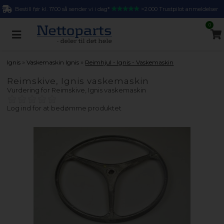
Bestill før kl. 17.00 så sender vi i dag*
>2.000 Trustpilot anmeldelser
0
»
»
Ignis
Vaskemaskin Ignis
Reimhjul - Ignis - Vaskemaskin
Reimskive, Ignis vaskemaskin
Vurdering for
Reimskive, Ignis vaskemaskin
Log ind for at bedømme produktet