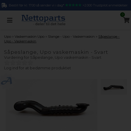
Bestill før kl. 17.00 så sender vi i dag*
>2.000 Trustpilot anmeldelser
0
»
»
»
Upo
Vaskemaskin Upo
Slange - Upo - Vaskemaskin
Såpeslange -
Upo - Vaskemaskin
Såpeslange, Upo vaskemaskin - Svart
Vurdering for
Såpeslange, Upo vaskemaskin - Svart
Log ind for at bedømme produktet