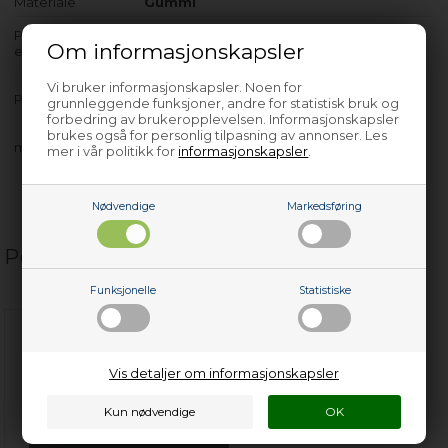
Materiale
Gummi
Produktet er kun egnet til modeller med servicenr. som angitt
Om informasjonskapsler
etter bindestrek.
Vi bruker informasjonskapsler. Noen for
PK2700 - 858430910040
grunnleggende funksjoner, andre for statistisk bruk og
forbedring av brukeropplevelsen. Informasjonskapsler
brukes også for personlig tilpasning av annonser. Les
med flere…
mer i vår politikk for
informasjonskapsler
.
Nødvendige
Markedsføring
Populære relaterte produkter
Funksjonelle
Statistiske
Vis detaljer om informasjonskapsler