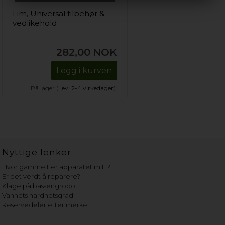
Lim, Universal tilbehør &
vedlikehold
282,00
NOK
Legg i kurven
På lager (
Lev. 2-4 virkedager
).
Nyttige lenker
Hvor gammelt er apparatet mitt?
Er det verdt å reparere?
Klage på bassengrobot
Vannets hardhetsgrad
Reservedeler etter merke