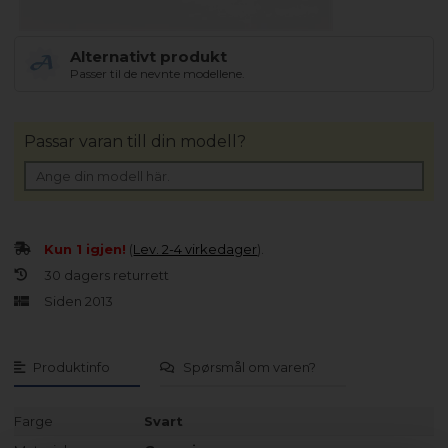
Alternativt produkt
Passer til de nevnte modellene.
Passar varan till din modell?
Kun 1 igjen!
(
Lev. 2-4 virkedager
).
30 dagers returrett
Siden 2013
Produktinfo
Spørsmål om varen?
Farge
Svart