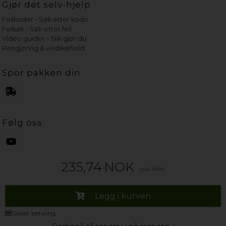
Gjør det selv-hjelp
Feilkoder - Søk etter kode
Feilsøk - Søk etter feil
Video guider - Slik gjør du
Rengjøring & vedlikehold
Spor pakken din
Følg oss
235,74
NOK
(inkl. MVA)
Legg i kurven
Sikker betaling