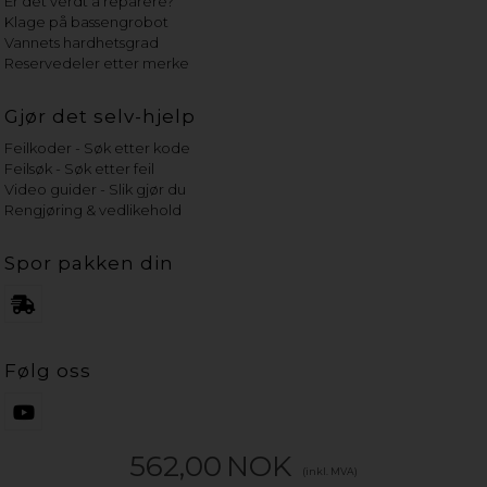
Er det verdt å reparere?
Klage på bassengrobot
Vannets hardhetsgrad
Reservedeler etter merke
Gjør det selv-hjelp
Feilkoder - Søk etter kode
Feilsøk - Søk etter feil
Video guider - Slik gjør du
Rengjøring & vedlikehold
Spor pakken din
Følg oss
562,00
NOK
(inkl. MVA)