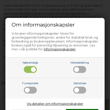
Grønnsaksskuffen er fin til oppbevaring av frukt og grønnsaker,
som er i risiko for rask overmodning, idet luftfuktigheten i
grønnsaksskuffen typisk er høyere enn øvrige steder i
kjøleskapet ditt. I visse Elektra Bregenz kjøleskap er det til og
med mulighet for å justere luftfuktigheten i grønnsaksskuffen.
Om informasjonskapsler
Produktet er kun egnet til modeller med produktnr. som angitt
etter bindestrek.
Vi bruker informasjonskapsler. Noen for
grunnleggende funksjoner, andre for statistisk bruk og
KSK74422W - 7506620052
forbedring av brukeropplevelsen. Informasjonskapsler
KSK74422X - 7506620051
brukes også for personlig tilpasning av annonser. Les
mer i vår politikk for
informasjonskapsler
.
med flere…
Nødvendige
Markedsføring
Populære relaterte produkter
Funksjonelle
Statistiske
Vis detaljer om informasjonskapsler