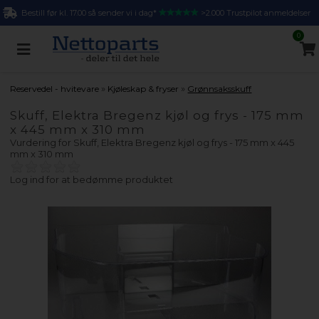
Bestill før kl. 17.00 så sender vi i dag*
>2.000 Trustpilot anmeldelser
0
»
»
Reservedel - hvitevare
Kjøleskap & fryser
Grønnsaksskuff
Skuff, Elektra Bregenz kjøl og frys - 175 mm
x 445 mm x 310 mm
Vurdering for
Skuff, Elektra Bregenz kjøl og frys - 175 mm x 445
mm x 310 mm
Log ind for at bedømme produktet