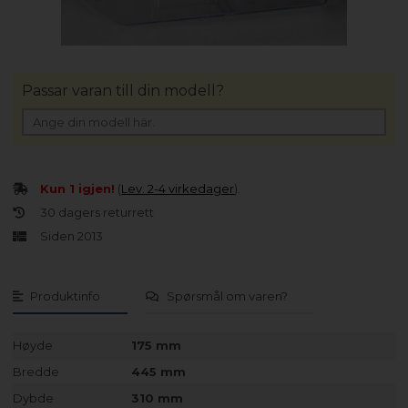
Passar varan till din modell?
Kun 1 igjen!
(
Lev. 2-4 virkedager
).
30 dagers returrett
Siden 2013
Produktinfo
Spørsmål om varen?
Høyde
175 mm
Bredde
445 mm
Dybde
310 mm