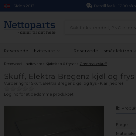
Siden 2013
Bestill før kl. 17.00 så
Reservedel - hvitevare
Reservedel - småelektroni
»
»
Reservedel - hvitevare
Kjøleskap & fryser
Grønnsaksskuff
Skuff, Elektra Bregenz kjøl og frys 
Vurdering for
Skuff, Elektra Bregenz kjøl og frys - Klar (nedre)
Log ind for at bedømme produktet
Produk
Farge
Materiale