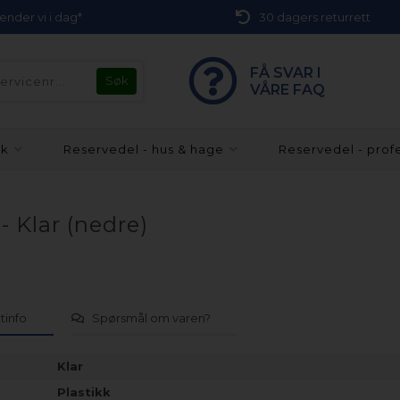
 sender vi i dag*
30 dagers returrett
FÅ SVAR I
VÅRE FAQ
kk
Reservedel - hus & hage
Reservedel - prof
- Klar (nedre)
tinfo
Spørsmål om varen?
Klar
Plastikk