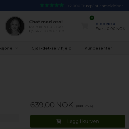
>2.000 Trustpilot anmeldelser
0
Chat med oss!
0,00
NOK
Ma-fr kl. 8.00-21.00
Frakt:
0,00 NOK
Lø-Sø kl. 10.00-15.00
esjonel
Gjør-det-selv hjelp
Kundesenter
639,00
NOK
(inkl. MVA)
Legg i kurven