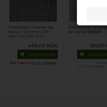
Flaskestativ, universal kjøl
Termometer, univers
og frys - 100 mm x 330
kjøl og frys (digital)
mm x 310 mm (til 3
flasker)
469,00
NOK
150,00
Legg i kurven
Legg i k
Kun 1 igjen!
(
Lev. 2-4 virkedager
).
Forhånd
(Lev. 4-6 virkedager