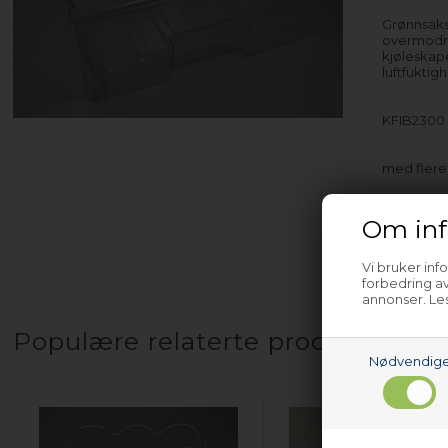
Grønnsakss
overmodnin
kjøleskape
luftfuktig
KFIB2300 
med fler
Om inf
Vi bruker inf
forbedring av
annonser. Les
Populære relaterte produkter
Nødvendig