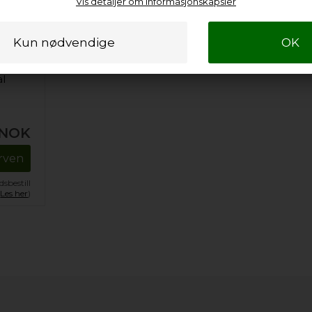
Vis detaljer om informasjonskapsler
al
NOK
urven
sbestill
.
Les her
)