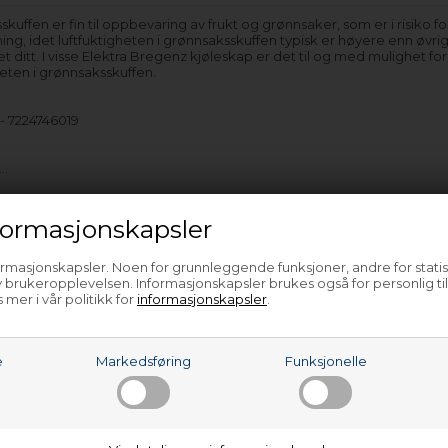
kuffen er fin til oppbevaring av frukt og grønnsaker, som er i risiko fo
g, idet luftfuktigheten i grønnsaksskuffen typisk er høyere enn øvrig
t ditt. I visse Elektra Bregenz kjøleskap er det til og med mulighet for
heten i grønnsaksskuffen.
- 7224746019
e…
ormasjonskapsler
ormasjonskapsler. Noen for grunnleggende funksjoner, andre for statis
 brukeropplevelsen. Informasjonskapsler brukes også for personlig ti
 mer i vår politikk for
informasjonskapsler
.
e
Markedsføring
Funksjonelle