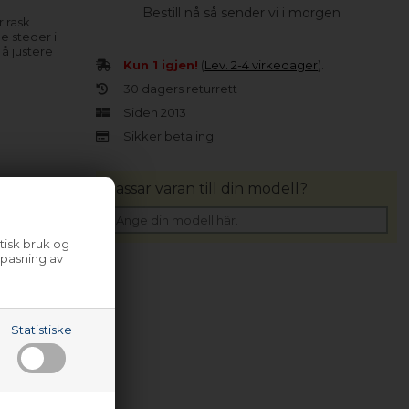
Bestill nå så sender vi i morgen
r rask
e steder i
 å justere
Kun 1 igjen!
(
Lev. 2-4 virkedager
).
30 dagers returrett
Siden 2013
Sikker betaling
Passar varan till din modell?
tisk bruk og
lpasning av
Statistiske