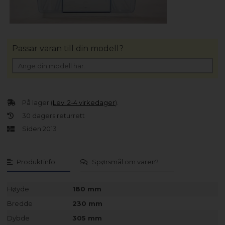
Passar varan till din modell?
På lager (
Lev. 2-4 virkedager
).
30 dagers returrett
Siden 2013
Produktinfo
Spørsmål om varen?
Høyde
180 mm
Bredde
230 mm
Dybde
305 mm