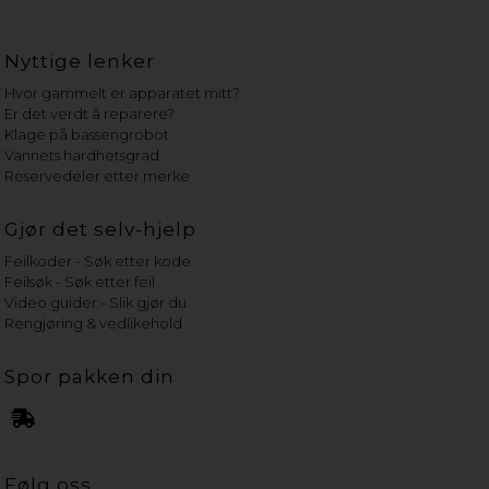
Nyttige lenker
Hvor gammelt er apparatet mitt?
Er det verdt å reparere?
Klage på bassengrobot
Vannets hardhetsgrad
Reservedeler etter merke
Gjør det selv-hjelp
Feilkoder - Søk etter kode
Feilsøk - Søk etter feil
Video guider - Slik gjør du
Rengjøring & vedlikehold
Spor pakken din
Følg oss