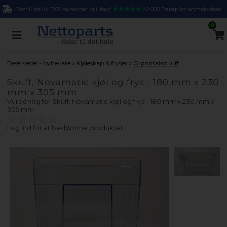
Bestill før kl. 17.00 så sender vi i dag*
>2.000 Trustpilot anmeldelser
0
»
»
Reservedel - hvitevare
Kjøleskap & fryser
Grønnsaksskuff
Skuff, Novamatic kjøl og frys - 180 mm x 230
mm x 305 mm
Vurdering for
Skuff, Novamatic kjøl og frys - 180 mm x 230 mm x
305 mm
Log ind for at bedømme produktet