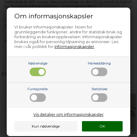
kjøleskapet ditt. I visse Teka kjøleskap er det til og med mulighet
for å justere luftfuktigheten i grønnsaksskuffen.
Om informasjonskapsler
TKI2300 - 7253543919
TKI300 - 7223743919
Vi bruker informasjonskapsler. Noen for
grunnleggende funksjoner, andre for statistisk bruk og
forbedring av brukeropplevelsen. Informasjonskapsler
med flere…
brukes også for personlig tilpasning av annonser. Les
mer i vår politikk for
informasjonskapsler
.
Nødvendige
Markedsføring
Populære relaterte produkter
Funksjonelle
Statistiske
Vis detaljer om informasjonskapsler