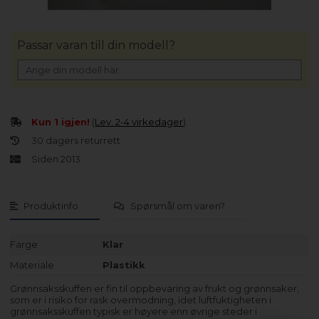
Passar varan till din modell?
Kun 1 igjen!
(
Lev. 2-4 virkedager
).
30 dagers returrett
Siden 2013
Produktinfo
Spørsmål om varen?
Farge
Klar
Materiale
Plastikk
Grønnsaksskuffen er fin til oppbevaring av frukt og grønnsaker,
som er i risiko for rask overmodning, idet luftfuktigheten i
grønnsaksskuffen typisk er høyere enn øvrige steder i