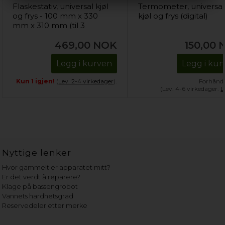
Flaskestativ, universal kjøl
Termometer, universal
og frys - 100 mm x 330
kjøl og frys (digital)
mm x 310 mm (til 3
flasker)
469,00
NOK
150,00
Legg i kurven
Legg i kur
Kun 1 igjen!
(
Lev. 2-4 virkedager
).
Forhånds
(Lev. 4-6 virkedager.
L
Nyttige lenker
Hvor gammelt er apparatet mitt?
Er det verdt å reparere?
Klage på bassengrobot
Vannets hardhetsgrad
Reservedeler etter merke