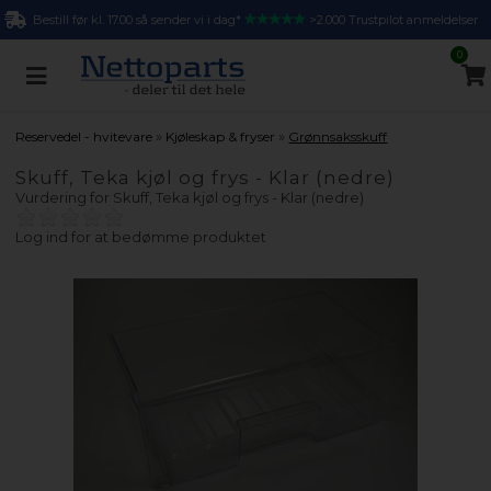
Bestill før kl. 17.00 så sender vi i dag*
>2.000 Trustpilot anmeldelser
0
»
»
Reservedel - hvitevare
Kjøleskap & fryser
Grønnsaksskuff
Skuff, Teka kjøl og frys - Klar (nedre)
Vurdering for
Skuff, Teka kjøl og frys - Klar (nedre)
Log ind for at bedømme produktet