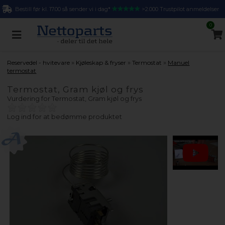
Bestill før kl. 17.00 så sender vi i dag*
>2.000 Trustpilot anmeldelser
0
»
»
»
Reservedel - hvitevare
Kjøleskap & fryser
Termostat
Manuel
termostat
Termostat, Gram kjøl og frys
Vurdering for
Termostat, Gram kjøl og frys
Log ind for at bedømme produktet