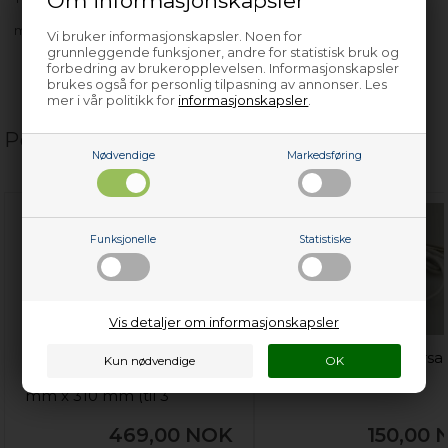
Om informasjonskapsler
med flere…
Vi bruker informasjonskapsler. Noen for
grunnleggende funksjoner, andre for statistisk bruk og
forbedring av brukeropplevelsen. Informasjonskapsler
brukes også for personlig tilpasning av annonser. Les
mer i vår politikk for
informasjonskapsler
.
Populære relaterte produkter
Nødvendige
Markedsføring
Funksjonelle
Statistiske
Vis detaljer om informasjonskapsler
Flaskestativ, universal kjøl
Termometer, universal
og frys - 100 mm x 330
kjøl og frys (digital)
mm x 310 mm (til 3
flasker)
469,00
NOK
150,00