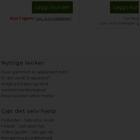
Legg i kurven
Legg i kur
Kun 1 igjen!
(
Lev. 2-4 virkedager
).
Forhånds
(Lev. 4-6 virkedager.
L
Nyttige lenker
Hvor gammelt er apparatet mitt?
Er det verdt å reparere?
Klage på bassengrobot
Vannets hardhetsgrad
Reservedeler etter merke
Gjør det selv-hjelp
Feilkoder - Søk etter kode
Feilsøk - Søk etter feil
Video guider - Slik gjør du
Rengjøring & vedlikehold