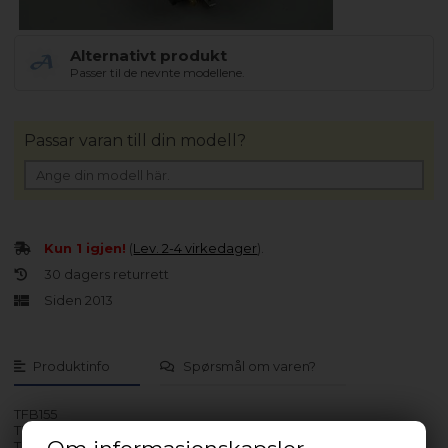
Alternativt produkt
Passer til de nevnte modellene.
Passar varan till din modell?
Kun 1 igjen!
(
Lev. 2-4 virkedager
).
30 dagers returrett
Siden 2013
Produktinfo
Spørsmål om varen?
TFB155
TFB245
TFB335