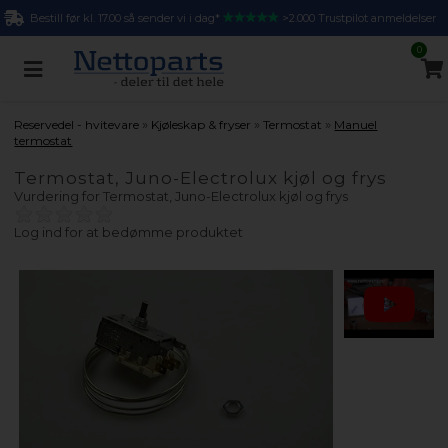
Bestill før kl. 17.00 så sender vi i dag*
>2.000 Trustpilot anmeldelser
0
»
»
»
Reservedel - hvitevare
Kjøleskap & fryser
Termostat
Manuel
termostat
Termostat, Juno-Electrolux kjøl og frys
Vurdering for
Termostat, Juno-Electrolux kjøl og frys
Log ind for at bedømme produktet