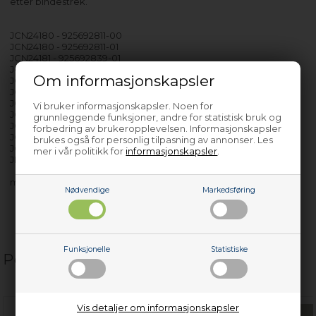
etter bindestrek.
JCN24180 - 925692811-00
JCN24180 - 925692811-01
JCN24181 - 925692839-01
JCN24181 - 925692839-02
Om informasjonskapsler
JCN24181 - 925692839-03
JCN44180 - 925692810-00
JCN44180 - 925692810-01
Vi bruker informasjonskapsler. Noen for
JCN44181 - 925692838-00
grunnleggende funksjoner, andre for statistisk bruk og
JCN44181 - 925692838-01
forbedring av brukeropplevelsen. Informasjonskapsler
JCN44181 - 925692838-02
brukes også for personlig tilpasning av annonser. Les
JCN44181 - 925692838-03
mer i vår politikk for
informasjonskapsler
.
JKG7499 - 925692782-00
med flere…
Nødvendige
Markedsføring
Funksjonelle
Statistiske
Populære relaterte produkter
Vis detaljer om informasjonskapsler