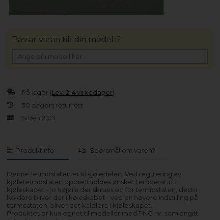
Passar varan till din modell?
På lager (
Lev. 2-4 virkedager
).
30 dagers returrett
Siden 2013
Produktinfo
Spørsmål om varen?
Denne termostaten er til kjøledelen. Ved regulering av
kjøletermostaten opprettholdes ønsket temperatur i
kjøleskapet - jo højere der skrues op for termostaten, desto
koldere bliver der i køleskabet - ved en høyere indstilling på
termostaten, bliver det kaldlere i kjøleskapet.
Produktet er kun egnet til modeller med PNC-nr. som angitt