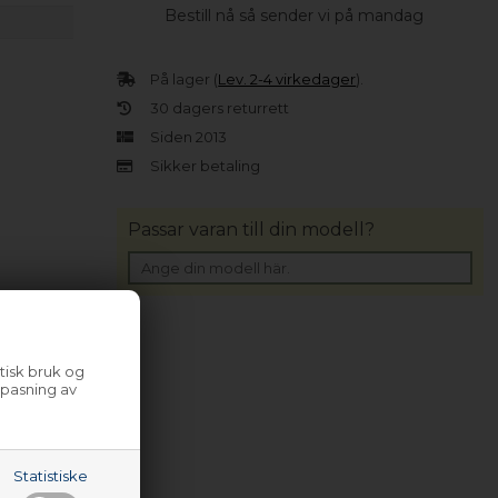
Bestill nå så sender vi på mandag
På lager (
Lev. 2-4 virkedager
).
30 dagers returrett
Siden 2013
Sikker betaling
Passar varan till din modell?
tisk bruk og
lpasning av
Statistiske