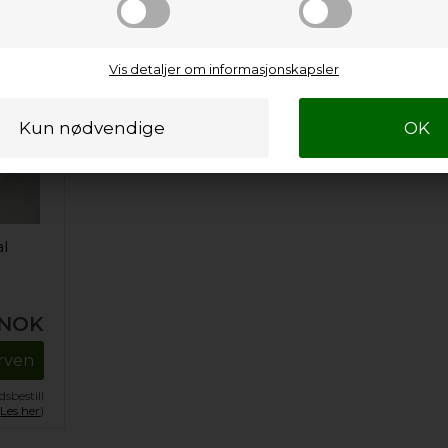
Vis detaljer om informasjonskapsler
al
NOK
urven
sbestill
.
Les her
)