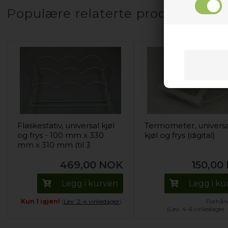
Populære relaterte produkter
Flaskestativ, universal kjøl
Termometer, univers
og frys - 100 mm x 330
kjøl og frys (digital)
mm x 310 mm (til 3
flasker)
469,00
NOK
150,00
Legg i kurven
Legg i k
Kun 1 igjen!
(
Lev. 2-4 virkedager
).
Forhånd
(Lev. 4-6 virkedager