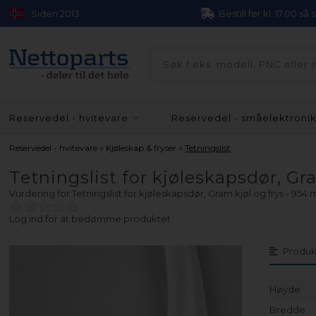
Siden 2013
Bestill før kl. 17.00 så
Reservedel - hvitevare
Reservedel - småelektroni
»
»
Reservedel - hvitevare
Kjøleskap & fryser
Tetningslist
Tetningslist for kjøleskapsdør, G
Vurdering for
Tetningslist for kjøleskapsdør, Gram kjøl og frys - 95
Log ind for at bedømme produktet
Produk
Høyde
Bredde