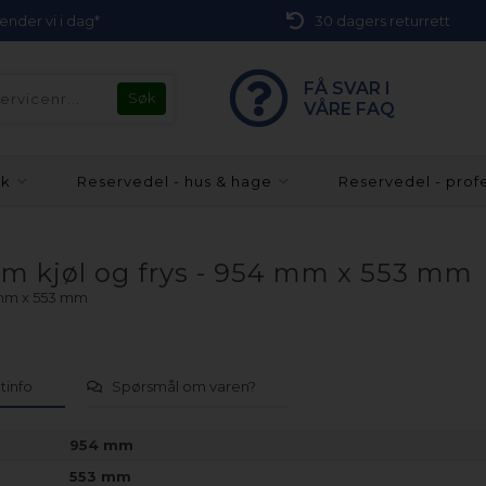
 sender vi i dag*
30 dagers returrett
FÅ SVAR I
VÅRE FAQ
kk
Reservedel - hus & hage
Reservedel - prof
ram kjøl og frys - 954 mm x 553 mm
4 mm x 553 mm
tinfo
Spørsmål om varen?
954 mm
553 mm