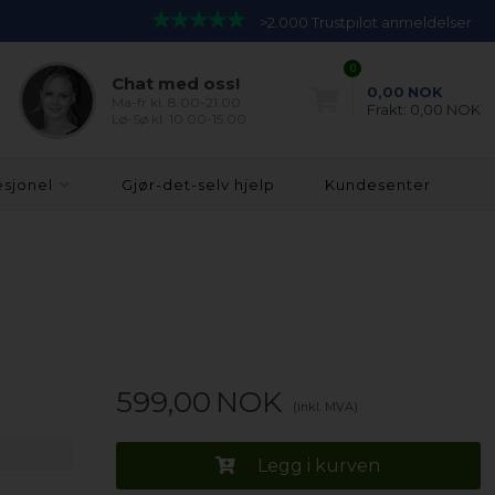
>2.000 Trustpilot anmeldelser
0
Chat med oss!
0,00
NOK
Ma-fr kl. 8.00-21.00
Frakt:
0,00 NOK
Lø-Sø kl. 10.00-15.00
esjonel
Gjør-det-selv hjelp
Kundesenter
599,00
NOK
(inkl. MVA)
Legg i kurven