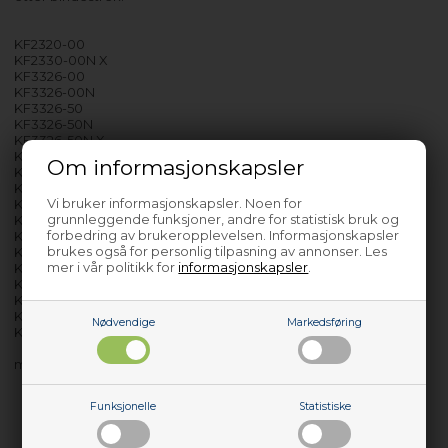
KF2320-00
KF2330-00N X
KF3326-00
KF3326-00N
KF3326-50
KF3326-50N
KF3326-50N X
KF3326-50X
Om informasjonskapsler
KF3326-60N
KF3326-90N
Vi bruker informasjonskapsler. Noen for
KF3326-90N X
grunnleggende funksjoner, andre for statistisk bruk og
KF3336-90
forbedring av brukeropplevelsen. Informasjonskapsler
KF3366-10
brukes også for personlig tilpasning av annonser. Les
KF3366-90FN
mer i vår politikk for
informasjonskapsler
.
KF3366-90FN X
KF5326-90FN
KF5326-90FN X
KF5356-90FN
Nødvendige
Markedsføring
KF5356-90FN X
med flere…
Funksjonelle
Statistiske