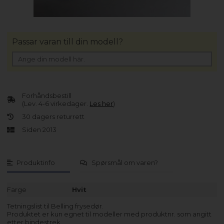
Passar varan till din modell?
Forhåndsbestill
(Lev. 4-6 virkedager.
Les her
)
30 dagers returrett
Siden 2013
Produktinfo
Spørsmål om varen?
Farge
Hvit
Tetningslist til Belling frysedør.
Produktet er kun egnet til modeller med produktnr. som angitt
etter bindestrek.