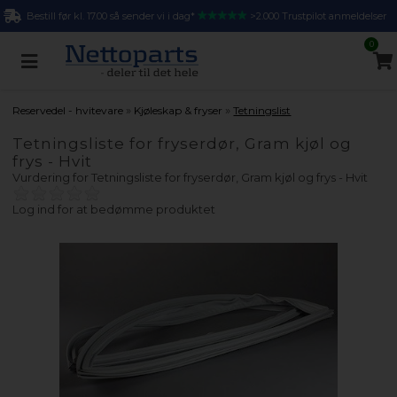
Bestill før kl. 17.00 så sender vi i dag*
>2.000 Trustpilot anmeldelser
0
»
»
Reservedel - hvitevare
Kjøleskap & fryser
Tetningslist
Tetningsliste for fryserdør, Gram kjøl og
frys - Hvit
Vurdering for
Tetningsliste for fryserdør, Gram kjøl og frys - Hvit
Log ind for at bedømme produktet