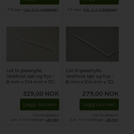
På lager (
Lev. 2-4 virkedager
).
På lager (
Lev. 2-4 virkedager
).
List til glasshylle,
List til glasshylle,
Vestfrost kjøl og frys -
Vestfrost kjøl og frys -
8 mm x 514 mm x 1D:
8 mm x 514 mm x 1D:
83 mm / 2D: 15 mm
85 mm / 2D: 15 mm
329,00
NOK
279,00
NOK
(forrest)
(forrest)
Legg i kurven
Legg i kurven
Forhåndsbestill
Forhåndsbestill
(Lev. 4-6 virkedager.
Les her
)
(Lev. 4-6 virkedager.
Les her
)