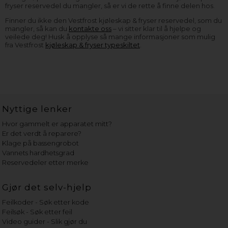
fryser reservedel du mangler, så er vi de rette å finne delen hos.
Finner du ikke den Vestfrost kjøleskap & fryser reservedel, som du
mangler, så kan du
kontakte oss
– vi sitter klar til å hjelpe og
veilede deg! Husk å opplyse så mange informasjoner som mulig
fra Vestfrost
kjøleskap & fryser typeskiltet
.
Nyttige lenker
Hvor gammelt er apparatet mitt?
Er det verdt å reparere?
Klage på bassengrobot
Vannets hardhetsgrad
Reservedeler etter merke
Gjør det selv-hjelp
Feilkoder - Søk etter kode
Feilsøk - Søk etter feil
Video guider - Slik gjør du