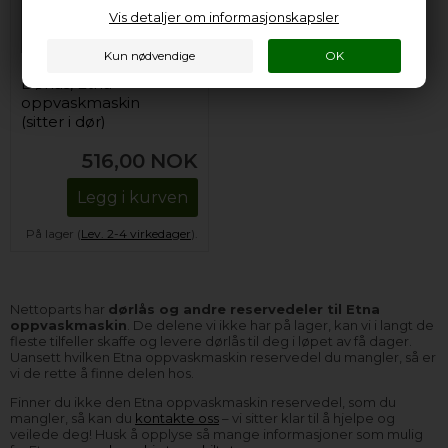
Vis detaljer om informasjonskapsler
Dørlås, Etna
oppvaskmaskin
(sitter i dør)
516,00
NOK
Legg i kurven
På lager (
Lev. 2-4 virkedager
).
Nettoparts har
dørlås og andre reservedeler til Etna
oppvaskmaskin
. De delene vi ikke har på lager, kan vi i langt de
fleste tilfeller skaffe og levere dørlås til deg i løpet av få dager.
Uansett hvilken Etna oppvaskmaskin reservedel du mangler, så er
vi de rette å finne delen hos.
Finner du ikke den Etna oppvaskmaskin reservedel, som du
mangler, så kan du
kontakte oss
– vi sitter klar til å hjelpe og
veilede deg! Husk å opplyse så mange informasjoner som mulig