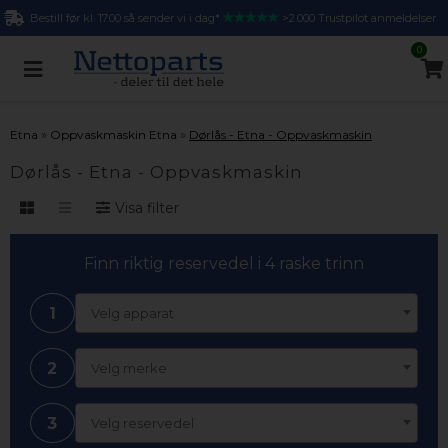
Bestill før kl. 17.00 så sender vi i dag*
>2.000 Trustpilot anmeldelser
0
»
»
Etna
Oppvaskmaskin Etna
Dørlås - Etna - Oppvaskmaskin
Dørlås - Etna - Oppvaskmaskin
Visa filter
Finn riktig reservedel i 4 raske trinn
1
Velg apparat
2
Velg merke
3
Velg reservedel