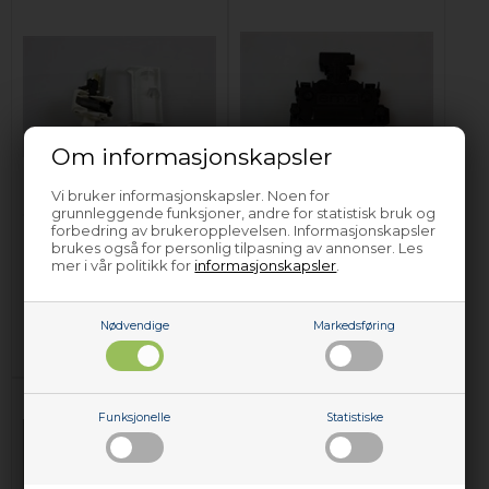
Om informasjonskapsler
Dørlås, Etna
Dørlås, Etna
Vi bruker informasjonskapsler. Noen for
oppvaskmaskin
oppvaskmaskin -
grunnleggende funksjoner, andre for statistisk bruk og
forbedring av brukeropplevelsen. Informasjonskapsler
Svart
brukes også for personlig tilpasning av annonser. Les
mer i vår politikk for
informasjonskapsler
.
849,00
NOK
638,00
NOK
Legg i kurven
Legg i kurven
Nødvendige
Markedsføring
På lager (
Lev. 2-4 virkedager
).
På lager (
Lev. 2-4 virkedager
).
Funksjonelle
Statistiske