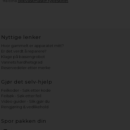
fra Etna
oppvaskmaskin typeskiltet
.
Nyttige lenker
Hvor gammelt er apparatet mitt?
Er det verdt å reparere?
Klage på bassengrobot
Vannets hardhetsgrad
Reservedeler etter merke
Gjør det selv-hjelp
Feilkoder - Søk etter kode
Feilsøk - Søk etter feil
Video guider - Slik gjør du
Rengjøring & vedlikehold
Spor pakken din