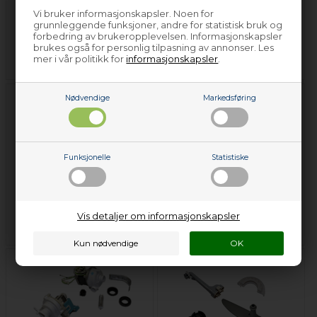
Vi bruker informasjonskapsler. Noen for
grunnleggende funksjoner, andre for statistisk bruk og
forbedring av brukeropplevelsen. Informasjonskapsler
Termostat - Ignis -
Tilløpsslange - Ignis -
brukes også for personlig tilpasning av annonser. Les
Oppvaskmaskin
Oppvaskmaskin
mer i vår politikk for
informasjonskapsler
.
Nødvendige
Markedsføring
Funksjonelle
Statistiske
Kurvhjul - Ignis -
Magnetventil - Ignis -
Vis detaljer om informasjonskapsler
Oppvaskmaskin
Oppvaskmaskin