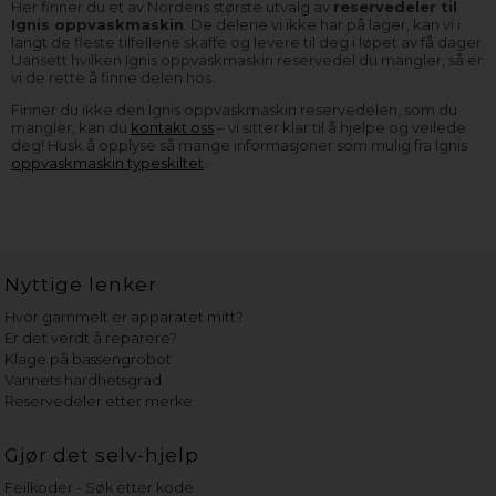
Her finner du et av Nordens største utvalg av
reservedeler til
Ignis oppvaskmaskin
. De delene vi ikke har på lager, kan vi i
langt de fleste tilfellene skaffe og levere til deg i løpet av få dager.
Uansett hvilken Ignis oppvaskmaskin reservedel du mangler, så er
vi de rette å finne delen hos.
Finner du ikke den Ignis oppvaskmaskin reservedelen, som du
mangler, kan du
kontakt oss
– vi sitter klar til å hjelpe og veilede
deg! Husk å opplyse så mange informasjoner som mulig fra Ignis
oppvaskmaskin typeskiltet
.
Nyttige lenker
Hvor gammelt er apparatet mitt?
Er det verdt å reparere?
Klage på bassengrobot
Vannets hardhetsgrad
Reservedeler etter merke
Gjør det selv-hjelp
Feilkoder - Søk etter kode