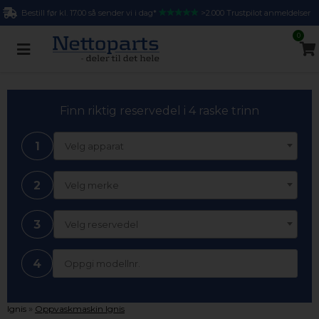
Bestill før kl. 17.00 så sender vi i dag*
>2.000 Trustpilot anmeldelser
0
Finn riktig reservedel i 4 raske trinn
1
Velg apparat
2
Velg merke
3
Velg reservedel
4
»
Ignis
Oppvaskmaskin Ignis