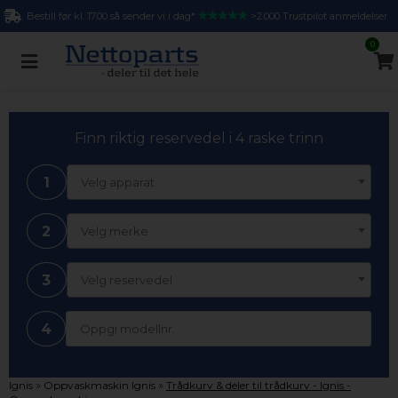
Bestill før kl. 17.00 så sender vi i dag*
>2.000 Trustpilot anmeldelser
0
Finn riktig reservedel i 4 raske trinn
1
Velg apparat
2
Velg merke
3
Velg reservedel
4
»
»
Ignis
Oppvaskmaskin Ignis
Trådkurv & deler til trådkurv - Ignis -