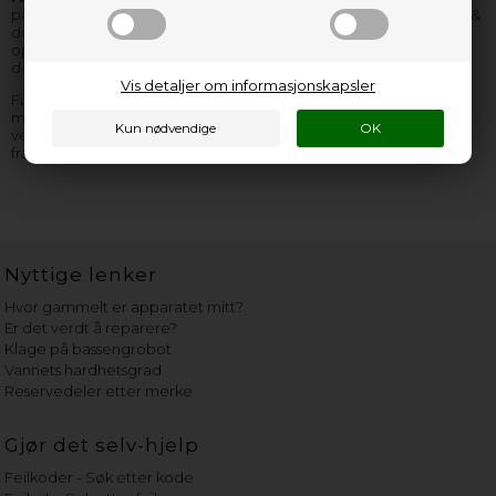
på lager, kan vi i langt de fleste tilfeller skaffe og levere trådkurv &
deler til trådkurv til deg i løpet av få dager. Uansett hvilken Ignis
oppvaskmaskin reservedel du mangler, så er vi de rette å finne
delen hos.
Vis detaljer om informasjonskapsler
Finner du ikke den Ignis oppvaskmaskin reservedel, som du
mangler, så kan du
kontakte oss
– vi sitter klar til å hjelpe og
veilede deg! Husk å opplyse så mange informasjoner som mulig
fra Ignis
oppvaskmaskin typeskiltet
.
Nyttige lenker
Hvor gammelt er apparatet mitt?
Er det verdt å reparere?
Klage på bassengrobot
Vannets hardhetsgrad
Reservedeler etter merke
Gjør det selv-hjelp
Feilkoder - Søk etter kode