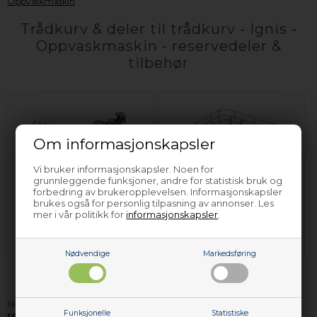
Oppvaskmaskin
Trådkurv & deler til trådkurv - Ignis -
Oppvaskmaskin - reservedeler &
tilbehør
Om informasjonskapsler
Vi bruker informasjonskapsler. Noen for
grunnleggende funksjoner, andre for statistisk bruk og
forbedring av brukeropplevelsen. Informasjonskapsler
brukes også for personlig tilpasning av annonser. Les
Deler til trådkurv -
mer i vår politikk for
informasjonskapsler
.
Ignis -
Trådkurv - Ignis -
Oppvaskmaskin
Oppvaskmaskin
Nødvendige
Markedsføring
Nettoparts har
trådkurv & deler til trådkurv og andre
Funksjonelle
Statistiske
reservedeler til Ignis oppvaskmaskin
. De delene vi ikke har