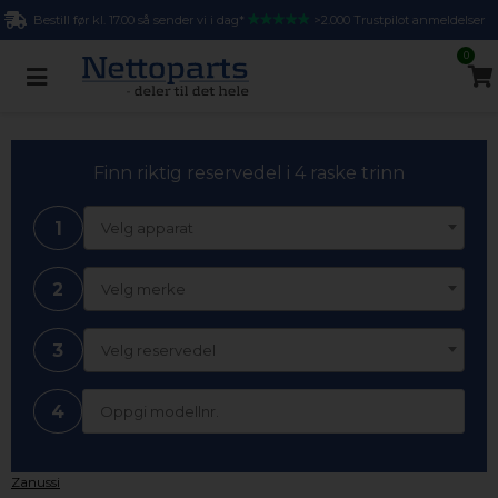
Bestill før kl. 17.00 så sender vi i dag*
>2.000 Trustpilot anmeldelser
0
Finn riktig reservedel i 4 raske trinn
1
Velg apparat
2
Velg merke
3
Velg reservedel
4
Zanussi