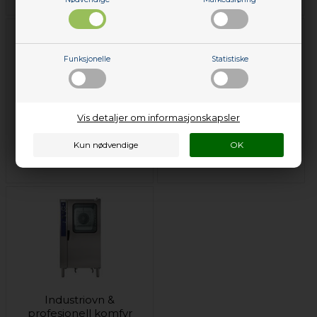
Funksjonelle
Statistiske
Vis detaljer om informasjonskapsler
Industri
oppvaskmaskin
Industri vaskemaskin
Zanussi
Zanussi
Industriovn &
profesjonell komfyr