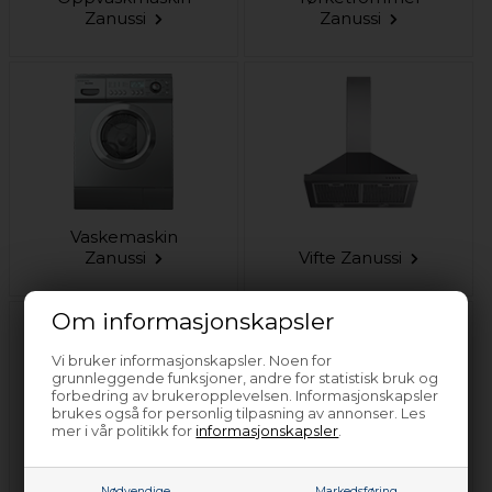
Zanussi
Zanussi
Vaskemaskin
Zanussi
Vifte Zanussi
Om informasjonskapsler
Vi bruker informasjonskapsler. Noen for
grunnleggende funksjoner, andre for statistisk bruk og
forbedring av brukeropplevelsen. Informasjonskapsler
brukes også for personlig tilpasning av annonser. Les
mer i vår politikk for
informasjonskapsler
.
Støvsuger Zanussi
Frityr Zanussi
Nødvendige
Markedsføring