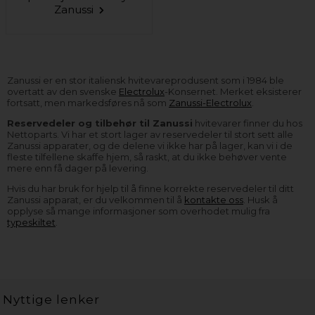
Zanussi
Zanussi er en stor italiensk hvitevareprodusent som i 1984 ble
overtatt av den svenske
Electrolux
-Konsernet. Merket eksisterer
fortsatt, men markedsføres nå som
Zanussi-Electrolux
.
Reservedeler og tilbehør til Zanussi
hvitevarer finner du hos
Nettoparts. Vi har et stort lager av reservedeler til stort sett alle
Zanussi apparater, og de delene vi ikke har på lager, kan vi i de
fleste tilfellene skaffe hjem, så raskt, at du ikke behøver vente
mere enn få dager på levering.
Hvis du har bruk for hjelp til å finne korrekte reservedeler til ditt
Zanussi apparat, er du velkommen til å
kontakte oss
. Husk å
opplyse så mange informasjoner som overhodet mulig fra
typeskiltet
.
Nyttige lenker