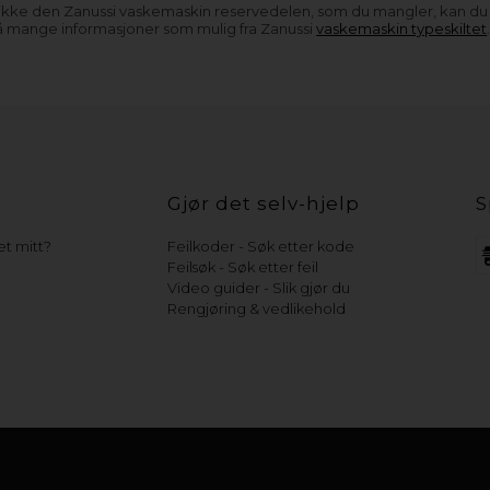
 ikke den Zanussi vaskemaskin reservedelen, som du mangler, kan d
å mange informasjoner som mulig fra Zanussi
vaskemaskin typeskiltet
Gjør det selv-hjelp
S
t mitt?
Feilkoder - Søk etter kode
Feilsøk - Søk etter feil
Video guider - Slik gjør du
Rengjøring & vedlikehold
e