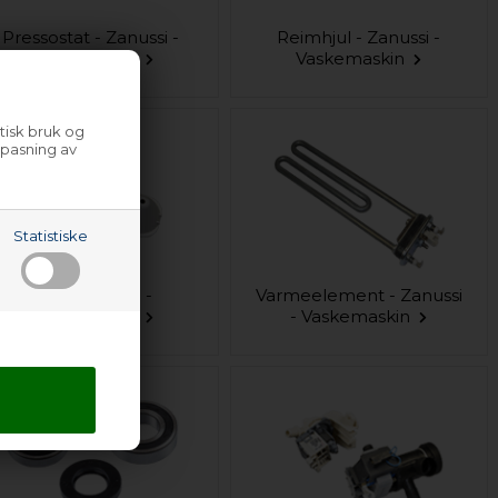
Pressostat - Zanussi -
Reimhjul - Zanussi -
Vaskemaskin
Vaskemaskin
tisk bruk og
lpasning av
Statistiske
Valk - Zanussi -
Varmeelement - Zanussi
Vaskemaskin
- Vaskemaskin