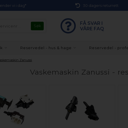
 sender vi i dag*
30 dagers returrett
FÅ SVAR I
VÅRE FAQ
kk
Reservedel - hus & hage
Reservedel - prof
askemaskin Zanussi
Vaskemaskin Zanussi - res