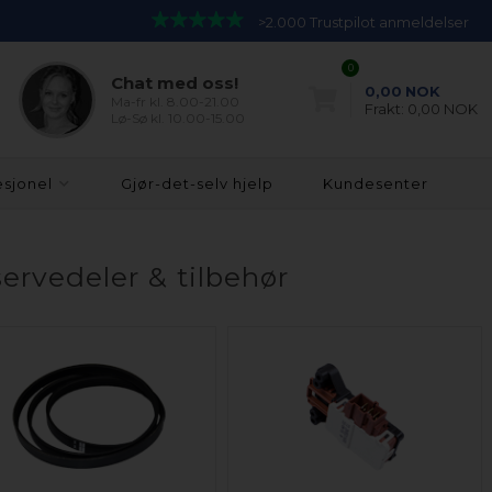
>2.000 Trustpilot anmeldelser
0
Chat med oss!
0,00
NOK
Ma-fr kl. 8.00-21.00
Frakt:
0,00 NOK
Lø-Sø kl. 10.00-15.00
esjonel
Gjør-det-selv hjelp
Kundesenter
ervedeler & tilbehør