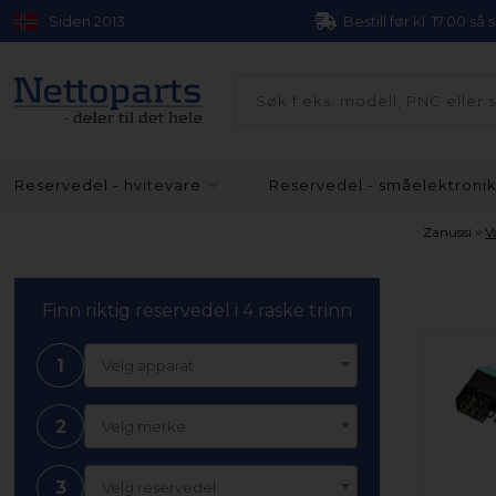
Siden 2013
Bestill før kl. 17.00 så
Reservedel - hvitevare
Reservedel - småelektroni
»
Zanussi
V
Finn riktig reservedel i 4 raske trinn
1
Velg apparat
2
Velg merke
3
Velg reservedel