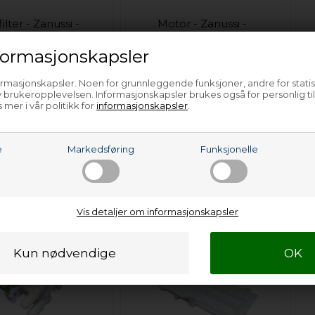
ilter - Zanussi -
Motor - Zanussi -
askemaskin
Vaskemaskin
ormasjonskapsler
ormasjonskapsler. Noen for grunnleggende funksjoner, andre for statis
 brukeropplevelsen. Informasjonskapsler brukes også for personlig ti
 mer i vår politikk for
informasjonskapsler
.
e
Markedsføring
Funksjonelle
emper - Zanussi -
Termostat - Zanussi -
askemaskin
Vaskemaskin
Vis detaljer om informasjonskapsler