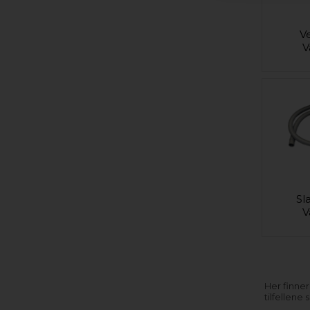
Ve
V
Sl
V
Her finner
tilfellene