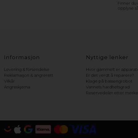
Finner du
opplyse s
Informasjon
Nyttige lenker
Levering & forsendelse
Hvor gammelt er apparate
Reklamasjon & angrerett
Er det verdt å reparere?
Vilkår
Klage på bassengrobot
Angreskjema
Vannets hardhetsgrad
Reservedeler etter merk