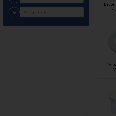
Bryter
-
4
Dørr
V