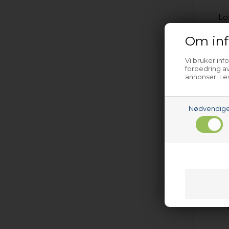
Lof
V
Om inf
Vi bruker inf
forbedring av
annonser. Les
Nødvendig
Støtd
V