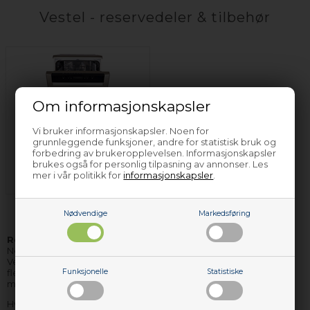
Vestel - reservedeler & tilbehør
Om informasjonskapsler
Vi bruker informasjonskapsler. Noen for
grunnleggende funksjoner, andre for statistisk bruk og
forbedring av brukeropplevelsen. Informasjonskapsler
Oppvaskmaskin
brukes også for personlig tilpasning av annonser. Les
Vestel
mer i vår politikk for
informasjonskapsler
.
Nødvendige
Markedsføring
Reservedeler og tilbehør til Vestel
hvitevarer finner du hos
Nettoparts. Vi har et stort lager av reservedeler til stort sett alle
Vestel apparater, og de delene vi ikke har på lager, kan vi i de
fleste tilfellene skaffe hjem, så raskt, at du ikke behøver vente
Funksjonelle
Statistiske
mere enn få dager på levering.
Hvis du har bruk for hjelp til å finne korrekte reservedeler til ditt