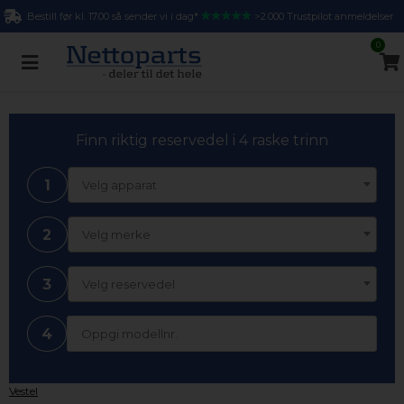
Bestill før kl. 17.00 så sender vi i dag*
>2.000 Trustpilot anmeldelser
0
Finn riktig reservedel i 4 raske trinn
1
Velg apparat
2
Velg merke
3
Velg reservedel
4
Vestel