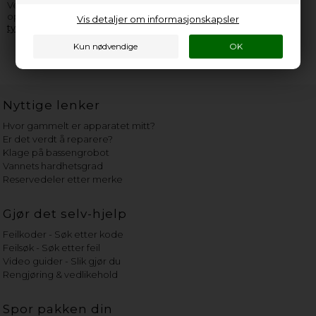
Vestel apparat, er du velkommen til å
kontakte oss
. Husk å
opplyse så mange informasjoner som overhodet mulig fra
Vis detaljer om informasjonskapsler
typeskiltet
.
Nyttige lenker
Hvor gammelt er apparatet mitt?
Er det verdt å reparere?
Klage på bassengrobot
Vannets hardhetsgrad
Reservedeler etter merke
Gjør det selv-hjelp
Feilkoder - Søk etter kode
Feilsøk - Søk etter feil
Video guider - Slik gjør du
Rengjøring & vedlikehold
Spor pakken din