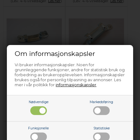
(Lev. 4-6 virkedager.
Les her
)
(Lev. 4-6 virkedager.
Les her
)
Om informasjonskapsler
Hengsel, Novamatic
Hengsel, Novamatic
Vi bruker informasjonskapsler. Noen for
grunnleggende funksjoner, andre for statistisk bruk og
vaskemaskin - Grå
vaskemaskin - Grå
forbedring av brukeropplevelsen. Informasjonskapsler
brukes også for personlig tilpasning av annonser. Les
mer i vår politikk for
informasjonskapsler
.
526,00
NOK
509,00
NOK
Legg i kurven
Legg i kurven
Nødvendige
Markedsføring
Kun 1 igjen!
(
Lev. 2-4
På lager (
Lev. 2-4 virkedager
).
virkedager
).
Funksjonelle
Statistiske