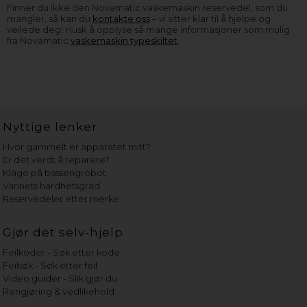
Finner du ikke den Novamatic vaskemaskin reservedel, som du
mangler, så kan du
kontakte oss
– vi sitter klar til å hjelpe og
veilede deg! Husk å opplyse så mange informasjoner som mulig
fra Novamatic
vaskemaskin typeskiltet
.
Nyttige lenker
Hvor gammelt er apparatet mitt?
Er det verdt å reparere?
Klage på bassengrobot
Vannets hardhetsgrad
Reservedeler etter merke
Gjør det selv-hjelp
Feilkoder - Søk etter kode
Feilsøk - Søk etter feil
Video guider - Slik gjør du
Rengjøring & vedlikehold