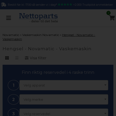
Bestill før kl. 17.00 så sender vi i dag*
>2.000 Trustpilot anmeldelser
0
»
»
Novamatic
Vaskemaskin Novamatic
Hengsel - Novamatic -
Vaskemaskin
Hengsel - Novamatic - Vaskemaskin
Visa filter
Finn riktig reservedel i 4 raske trinn
1
Velg apparat
2
Velg merke
3
Velg reservedel