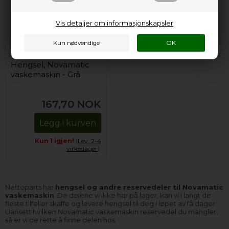
Vis detaljer om informasjonskapsler
Hengsel, Novamatic
vaskemaskin - Grå
167,70
NOK
Legg i kurven
Kun 1 igjen!
(
Lev. 2-4
virkedager
).
Nettoparts har
hengsel og andre reservedeler til Novamatic
vaskemaskin
. De delene vi ikke har på lager, kan vi i langt de
fleste tilfeller skaffe og levere hengsel til deg i løpet av få dager.
Uansett hvilken Novamatic vaskemaskin reservedel du mangler,
så er vi de rette å finne delen hos.