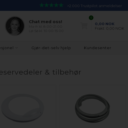
>2.000 Trustpilot anmeldelser
0
Chat med oss!
0,00
NOK
Ma-fr kl. 8.00-21.00
Frakt:
0,00 NOK
Lø-Sø kl. 10.00-15.00
esjonel
Gjør-det-selv hjelp
Kundesenter
servedeler & tilbehør