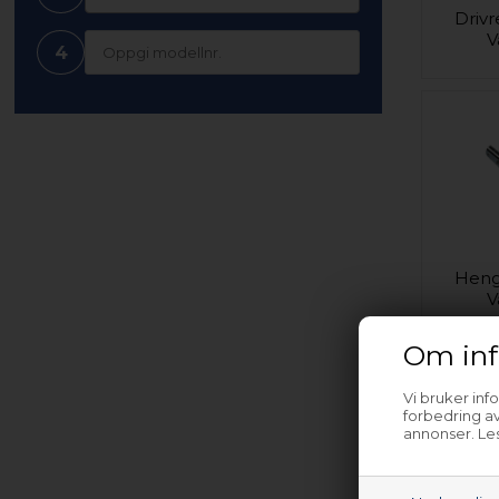
Drivr
V
4
Heng
V
Om inf
Vi bruker inf
forbedring av
annonser. Les