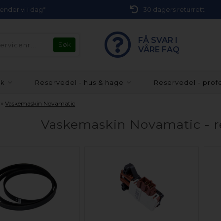
 sender vi i dag*
30 dagers returrett
FÅ SVAR I
VÅRE FAQ
kk
Reservedel - hus & hage
Reservedel - prof
»
Vaskemaskin Novamatic
Vaskemaskin Novamatic - re