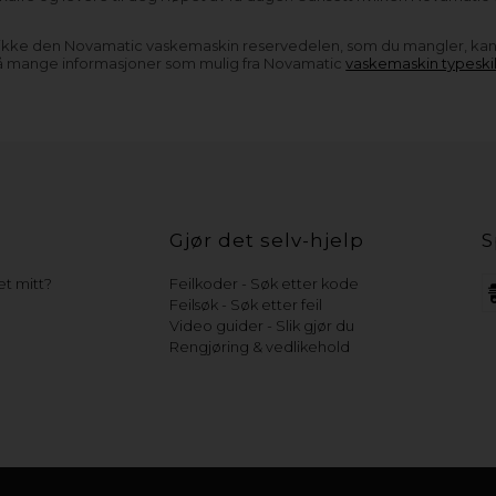
 ikke den Novamatic vaskemaskin reservedelen, som du mangler, ka
å mange informasjoner som mulig fra Novamatic
vaskemaskin typeskil
Gjør det selv-hjelp
S
t mitt?
Feilkoder - Søk etter kode
Feilsøk - Søk etter feil
Video guider - Slik gjør du
Rengjøring & vedlikehold
e