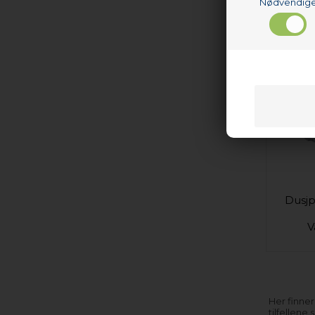
Nødvendig
V
Dusjp
V
Her finner
tilfellene