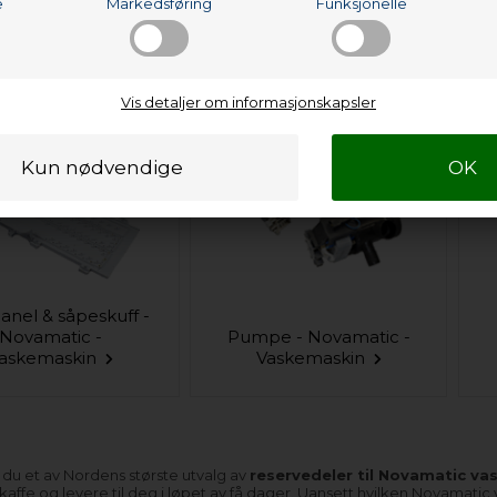
e
Markedsføring
Funksjonelle
Støtdemper -
Novamatic -
Valk - Novamatic -
askemaskin
Vaskemaskin
Vis detaljer om informasjonskapsler
anel & såpeskuff -
Novamatic -
Pumpe - Novamatic -
askemaskin
Vaskemaskin
 du et av Nordens største utvalg av
reservedeler til Novamatic v
 skaffe og levere til deg i løpet av få dager. Uansett hvilken Novamati