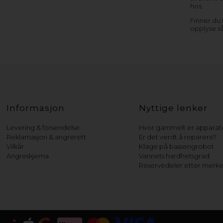
hos.
Finner du
opplyse s
Informasjon
Nyttige lenker
Levering & forsendelse
Hvor gammelt er apparate
Reklamasjon & angrerett
Er det verdt å reparere?
Vilkår
Klage på bassengrobot
Angreskjema
Vannets hardhetsgrad
Reservedeler etter merk