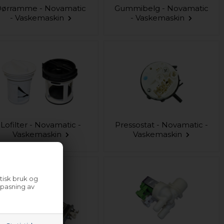
ørramme - Novamatic
Gummibelg - Novamatic
- Vaskemaskin
- Vaskemaskin
Lofilter - Novamatic -
Pressostat - Novamatic -
Vaskemaskin
Vaskemaskin
tisk bruk og
lpasning av