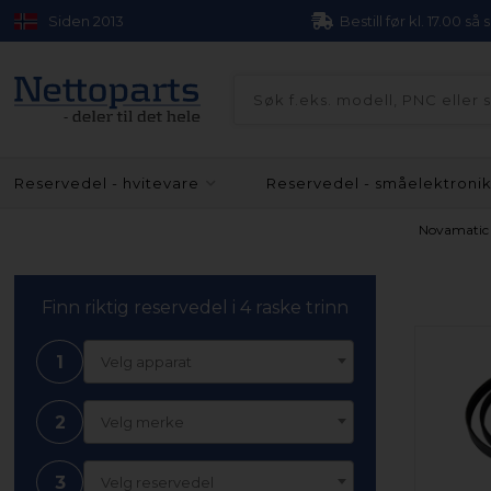
Siden 2013
Bestill før kl. 17.00 så
Reservedel - hvitevare
Reservedel - småelektroni
Novamatic
Finn riktig reservedel i 4 raske trinn
1
Velg apparat
2
Velg merke
3
Velg reservedel