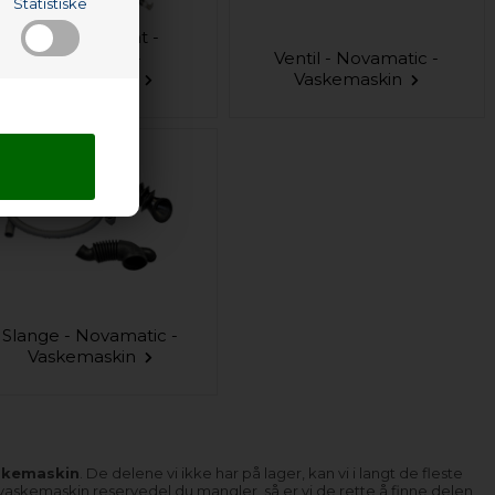
Statistiske
Varmeelement -
Novamatic -
Ventil - Novamatic -
Vaskemaskin
Vaskemaskin
Slange - Novamatic -
Vaskemaskin
askemaskin
. De delene vi ikke har på lager, kan vi i langt de fleste
c vaskemaskin reservedel du mangler, så er vi de rette å finne delen