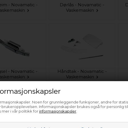
eim - Novamatic -
Dørlås - Novamatic -
D
askemaskin
Vaskemaskin
sel - Novamatic -
Håndtak - Novamatic -
askemaskin
Vaskemaskin
ormasjonskapsler
ormasjonskapsler. Noen for grunnleggende funksjoner, andre for statis
 brukeropplevelsen. Informasjonskapsler brukes også for personlig ti
 mer i vår politikk for
informasjonskapsler
.