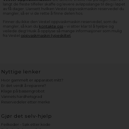
langt de fleste tilfeller skaffe og levere avløpsslange til deg i løpet
av få dager. Uansett hvilken Vestel oppvaskmaskin reservedel du
mangler, så er vi de rette å finne delen hos.
Finner du ikke den Vestel oppvaskmaskin reservedel, som du
mangler, så kan du
kontakte oss
– vi sitter klar til å hjelpe og
veilede deg! Husk å opplyse så mange informasjoner som mulig
fra Vestel
oppvaskmaskin typeskiltet
.
Nyttige lenker
Hvor gammelt er apparatet mitt?
Er det verdt å reparere?
Klage på bassengrobot
Vannets hardhetsgrad
Reservedeler etter merke
Gjør det selv-hjelp
Feilkoder - Søk etter kode