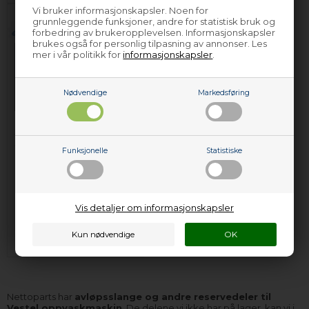
Vi bruker informasjonskapsler. Noen for
grunnleggende funksjoner, andre for statistisk bruk og
forbedring av brukeropplevelsen. Informasjonskapsler
brukes også for personlig tilpasning av annonser. Les
mer i vår politikk for
informasjonskapsler
.
Nødvendige
Markedsføring
Slangestuss, Vestel
oppvaskmaskin
Funksjonelle
Statistiske
(mellom avløpsrør
og spylepumpe)
389,00
NOK
Vis detaljer om informasjonskapsler
Legg i kurven
Forhåndsbestill
(Lev. 4-6 virkedager.
Les her
)
Nettoparts har
avløpsslange og andre reservedeler til
Vestel oppvaskmaskin
. De delene vi ikke har på lager, kan vi i