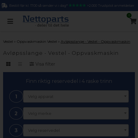
Bestill før kl. 17.00 så sender vi i dag*
>2.000 Trustpilot anmeldelser
0
»
»
Vestel
Oppvaskmaskin Vestel
Avløpsslange - Vestel - Oppvaskmaskin
Avløpsslange - Vestel - Oppvaskmaskin
Visa filter
Finn riktig reservedel i 4 raske trinn
1
Velg apparat
2
Velg merke
3
Velg reservedel